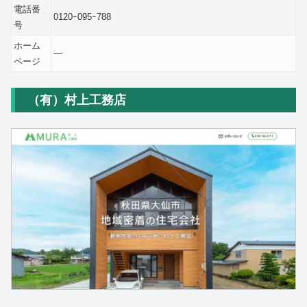
電話番
0120ｰ095ｰ788
号
ホーム
―
ページ
（有）村上工務店