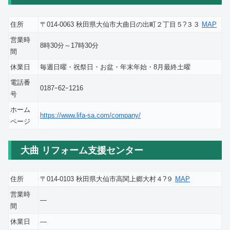
住所
〒014-0063 秋田県大仙市大曲日の出町２丁目５?３３
MAP
営業時
8時30分～17時30分
間
休業日
毎週日曜・祝祭日・お盆・年末年始・8月最終土曜
電話番
0187ｰ62ｰ1216
号
ホーム
https://www.lifa-sa.com/company/
ページ
大曲 リフォーム支援センター
住所
〒014-0103 秋田県大仙市高関上郷大村４?９
MAP
営業時
―
間
休業日
―