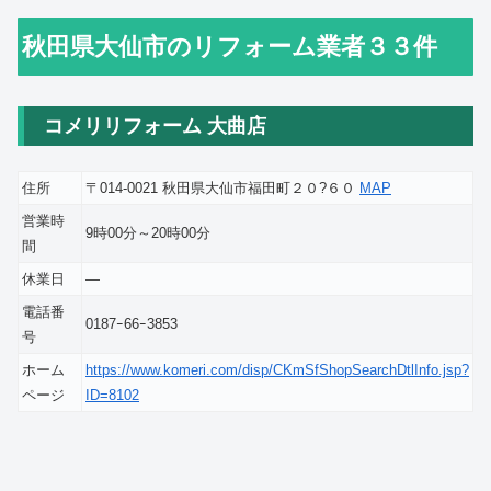
秋田県大仙市のリフォーム業者３３件
コメリリフォーム 大曲店
住所
〒014-0021 秋田県大仙市福田町２０?６０
MAP
営業時
9時00分～20時00分
間
休業日
―
電話番
0187ｰ66ｰ3853
号
ホーム
https://www.komeri.com/disp/CKmSfShopSearchDtlInfo.jsp?
ページ
ID=8102