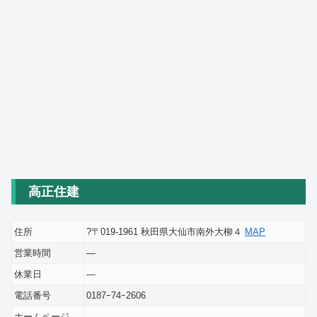
高正住建
住所
?〒019-1961 秋田県大仙市南外大柳４
MAP
営業時間
―
休業日
―
電話番号
0187ｰ74ｰ2606
ホームページ
―