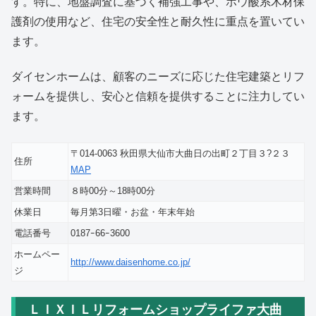
す。特に、地盤調査に基づく補強工事や、ホウ酸系木材保
護剤の使用など、住宅の安全性と耐久性に重点を置いてい
ます。
ダイセンホームは、顧客のニーズに応じた住宅建築とリフ
ォームを提供し、安心と信頼を提供することに注力してい
ます。
〒014-0063 秋田県大仙市大曲日の出町２丁目３?２３
住所
MAP
営業時間
８時00分～18時00分
休業日
毎月第3日曜・お盆・年末年始
電話番号
0187ｰ66ｰ3600
ホームペー
http://www.daisenhome.co.jp/
ジ
ＬＩＸＩＬリフォームショップライファ大曲