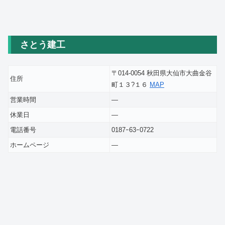
さとう建工
〒014-0054 秋田県大仙市大曲金谷
住所
町１３?１６
MAP
営業時間
―
休業日
―
電話番号
0187ｰ63ｰ0722
ホームページ
―