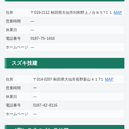
住所
〒019-2112 秋田県大仙市刈和野上ノ台８５?１１
MAP
営業時間
―
休業日
―
電話番号
0187ｰ75ｰ1416
ホームページ
―
スズキ技建
住所
〒014-0207 秋田県大仙市長野新山４１?１
MAP
営業時間
ー
休業日
―
電話番号
0187ｰ42ｰ8116
ホームページ
―