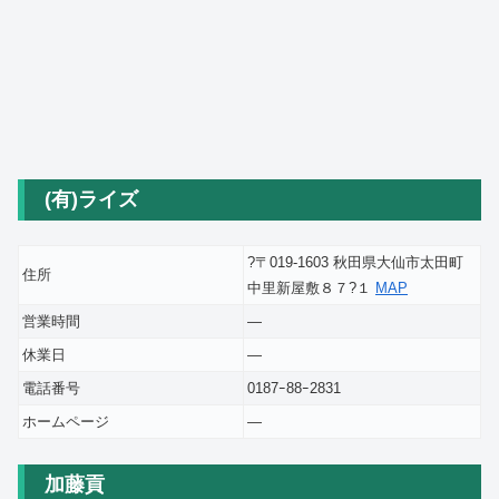
(有)ライズ
?〒019-1603 秋田県大仙市太田町
住所
中里新屋敷８７?１
MAP
営業時間
―
休業日
―
電話番号
0187ｰ88ｰ2831
ホームページ
―
加藤貢