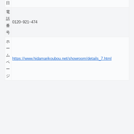
日
電
話
0120ｰ921ｰ474
番
号
ホ
ー
ム
https://www.hidamarikoubou.net/showroom/details_7.html
ペ
ー
ジ