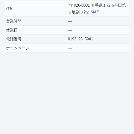
?〒026-0001 岩手県釜石市平田第
住所
６地割３?２
MAP
営業時間
―
休業日
―
電話番号
0193ｰ26ｰ5941
ホームページ
―