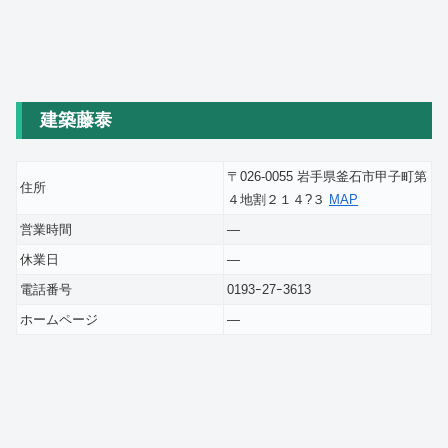
建築藤泰
〒026-0055 岩手県釜石市甲子町第
住所
４地割２１４?３
MAP
営業時間
―
休業日
―
電話番号
0193ｰ27ｰ3613
ホームページ
―