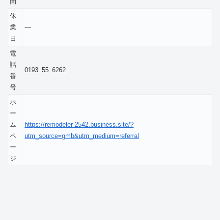
間
休
業
―
日
電
話
0193ｰ55ｰ6262
番
号
ホ
ー
ム
https://remodeler-2542.business.site/?
ペ
utm_source=gmb&utm_medium=referral
ー
ジ