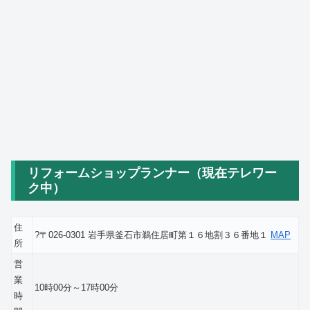
リフォームショップランナー（現在テレワー
ク中）
住
?〒026-0301 岩手県釜石市鵜住居町第１６地割３６番地１
MAP
所
営
業
10時00分～17時00分
時