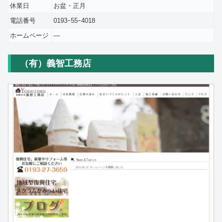
休業日
お盆・正月
電話番号
0193ｰ55ｰ4018
ホームページ
―
（有）義智工務店