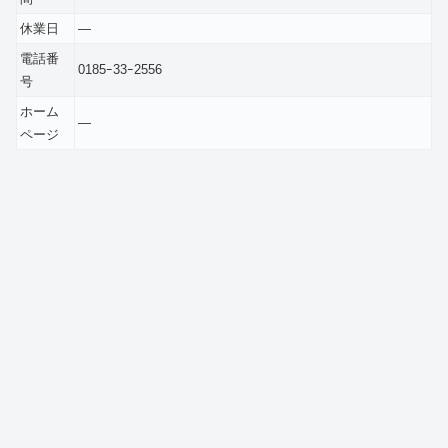
休業日
―
電話番
0185ｰ33ｰ2556
号
ホーム
―
ページ