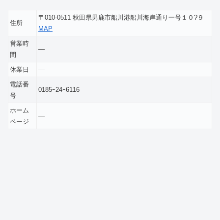
〒010-0511 秋田県男鹿市船川港船川海岸通り一号１０?９
住所
MAP
営業時
―
間
休業日
―
電話番
0185ｰ24ｰ6116
号
ホーム
―
ページ