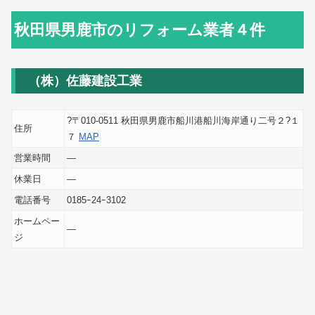
秋田県男鹿市のリフォーム業者４件
（株）佐藤建設工業
?〒010-0511 秋田県男鹿市船川港船川海岸通り二号２?１
住所
７
MAP
営業時間
―
休業日
―
電話番号
0185ｰ24ｰ3102
ホームペー
―
ジ