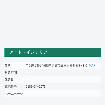
アート・インテリア
住所
〒010-0353 秋田県男鹿市五里合神谷石神８０
MAP
営業時間
―
休業日
―
電話番号
0185ｰ34ｰ2075
ホームページ
―