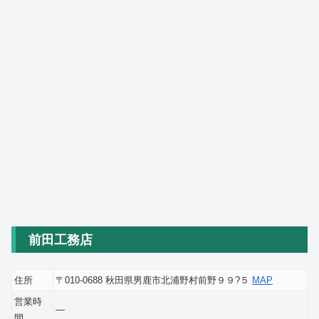
前田工務店
住所
〒010-0688 秋田県男鹿市北浦野村前野９９?５
MAP
営業時
―
間