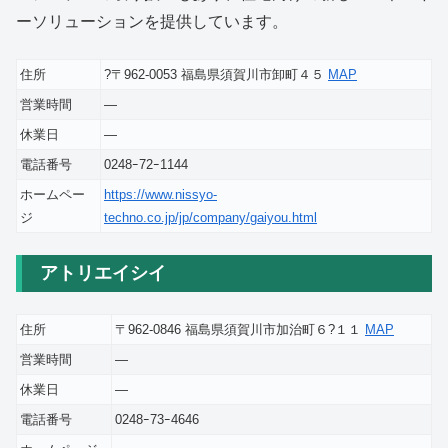
ーソリューションを提供しています。
住所
?〒962-0053 福島県須賀川市卸町４５
MAP
営業時間
―
休業日
―
電話番号
0248ｰ72ｰ1144
ホームペー
https://www.nissyo-
ジ
techno.co.jp/jp/company/gaiyou.html
アトリエイシイ
住所
〒962-0846 福島県須賀川市加治町６?１１
MAP
営業時間
―
休業日
―
電話番号
0248ｰ73ｰ4646