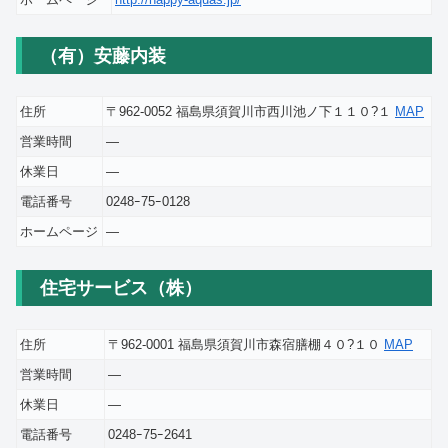
（有）安藤内装
住所
〒962-0052 福島県須賀川市西川池ノ下１１０?１
MAP
営業時間
―
休業日
―
電話番号
0248ｰ75ｰ0128
ホームページ
―
住宅サービス（株）
住所
〒962-0001 福島県須賀川市森宿膳棚４０?１０
MAP
営業時間
―
休業日
―
電話番号
0248ｰ75ｰ2641