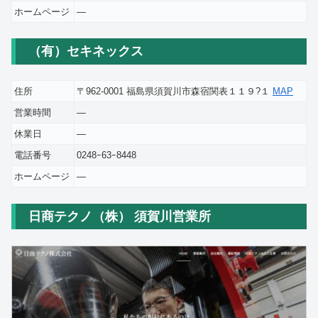
ホームページ
―
（有）セキネックス
住所
〒962-0001 福島県須賀川市森宿関表１１９?１
MAP
営業時間
―
休業日
―
電話番号
0248ｰ63ｰ8448
ホームページ
―
日商テクノ（株） 須賀川営業所