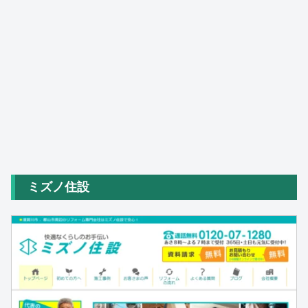
ミズノ住設