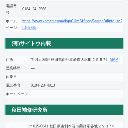
電話番
0184ｰ24ｰ2566
号
ホーム
https://www.komeri.com/disp/CKmSfShopSearchDtlInfo.jsp?
ページ
ID=5725
(有)サイトウ内装
住所
〒015-0864 秋田県由利本荘市大鍬町２５５?１
MAP
営業時間
―
休業日
―
電話番号
0184ｰ23ｰ4013
ホームページ
―
秋田補修研究所
〒015-0041 秋田県由利本荘市薬師堂谷地２９３?４