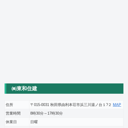
㈱東和住建
住所
〒015-0031 秋田県由利本荘市浜三川湯ノ台１?２
MAP
営業時間
8時30分～17時30分
休業日
日曜