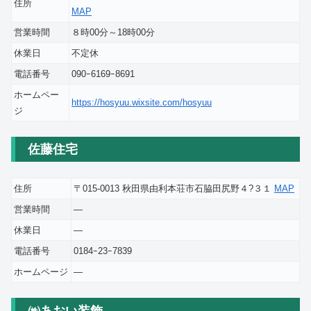
住所
MAP
営業時間
８時00分～18時00分
休業日
不定休
電話番号
090ｰ6169ｰ8691
ホームペー
https://hosyuu.wixsite.com/hosyuu
ジ
佐藤住宅
住所
〒015-0013 秋田県由利本荘市石脇田尻野４?３１
MAP
営業時間
―
休業日
―
電話番号
0184ｰ23ｰ7839
ホームページ
―
㈱あおい装飾