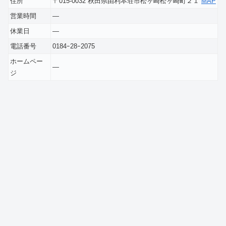
住所
〒015-0032 秋田県由利本荘市松ヶ崎松ヶ崎町２１
MAP
営業時間
―
休業日
―
電話番号
0184ｰ28ｰ2075
ホームペー
―
ジ