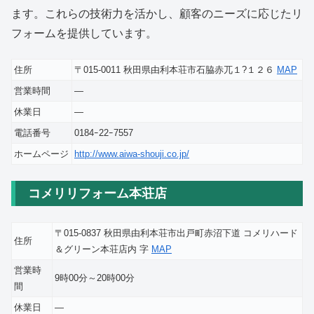
ます。これらの技術力を活かし、顧客のニーズに応じたリ
フォームを提供しています。
住所
〒015-0011 秋田県由利本荘市石脇赤兀１?１２６
MAP
営業時間
―
休業日
―
電話番号
0184ｰ22ｰ7557
ホームページ
http://www.aiwa-shouji.co.jp/
コメリリフォーム本荘店
〒015-0837 秋田県由利本荘市出戸町赤沼下道 コメリハード
住所
＆グリーン本荘店内 字
MAP
営業時
9時00分～20時00分
間
休業日
―