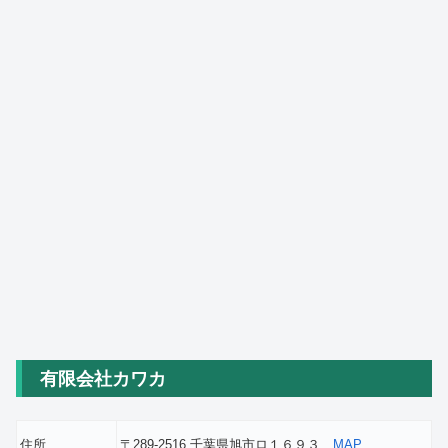
有限会社カワカ
住所
〒289-2516 千葉県旭市ロ１６９３
MAP