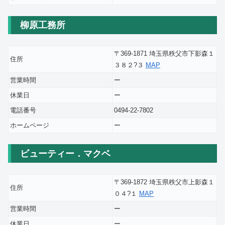
柳原工務所
〒369-1871 埼玉県秩父市下影森１
住所
３８２?３
MAP
営業時間
ー
休業日
ー
電話番号
0494-22-7802
ホームページ
ー
ビューティー．マクベ
〒369-1872 埼玉県秩父市上影森１
住所
０４?１
MAP
営業時間
ー
休業日
ー