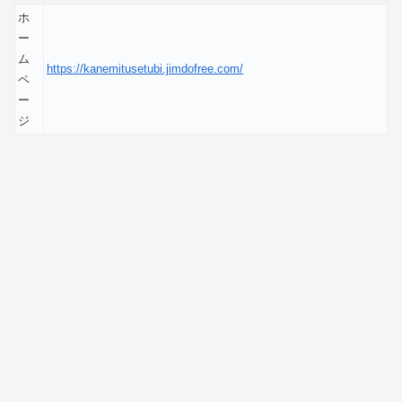
ホ
ー
ム
https://kanemitusetubi.jimdofree.com/
ペ
ー
ジ