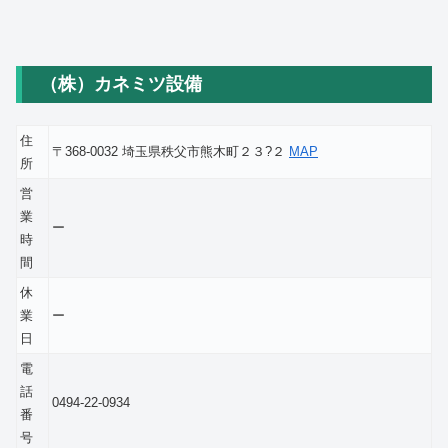
（株）カネミツ設備
住
〒368-0032 埼玉県秩父市熊木町２３?２
MAP
所
営
業
ー
時
間
休
業
ー
日
電
話
0494-22-0934
番
号