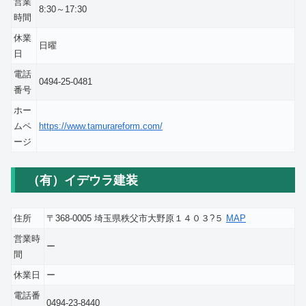
営業
8:30～17:30
時間
休業
日曜
日
電話
0494-25-0481
番号
ホー
ムペ
https://www.tamurareform.com/
ージ
（有）イデウラ建装
住所
〒368-0005 埼玉県秩父市大野原１４０３?５
MAP
営業時
ー
間
休業日
ー
電話番
0494-23-8440