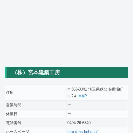
（株）宮本建築工房
〒368-0041 埼玉県秩父市番場町
住所
３?４
MAP
営業時間
ー
休業日
ー
電話番号
0494-26-6340
ホームページ
http://ms-kobo.jp/