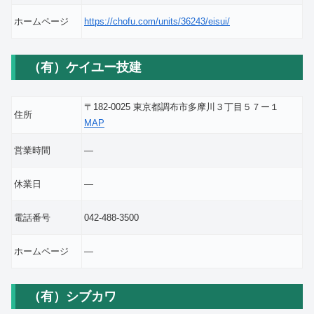
ホームページ
https://chofu.com/units/36243/eisui/
（有）ケイユー技建
〒182-0025 東京都調布市多摩川３丁目５７ー１
住所
MAP
営業時間
―
休業日
―
電話番号
042-488-3500
ホームページ
―
（有）シブカワ