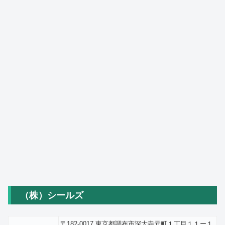
（株）シールズ
〒182-0017 東京都調布市深大寺元町１丁目１１ー１