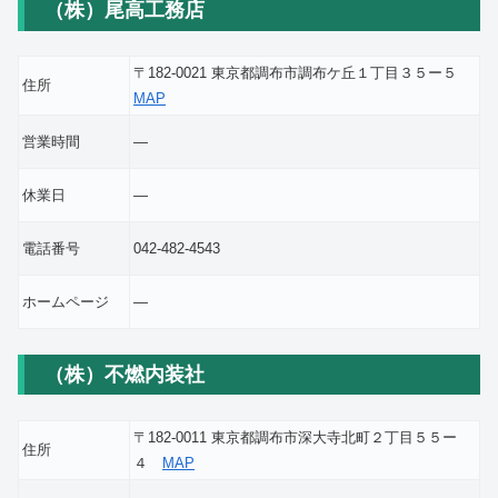
（株）尾高工務店
〒182-0021 東京都調布市調布ケ丘１丁目３５ー５
住所
MAP
営業時間
―
休業日
―
電話番号
042-482-4543
ホームページ
―
（株）不燃内装社
〒182-0011 東京都調布市深大寺北町２丁目５５ー
住所
４
MAP