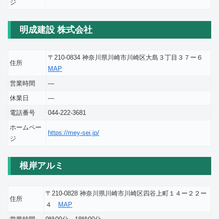
ジ
明成建設 株式会社
〒210-0834 神奈川県川崎市川崎区大島３丁目３７ー６
住所
MAP
営業時間
―
休業日
―
電話番号
044-222-3681
ホームペー
https://mey-sei.jp/
ジ
根岸アルミ
〒210-0828 神奈川県川崎市川崎区四谷上町１４ー２２ー
住所
４
MAP