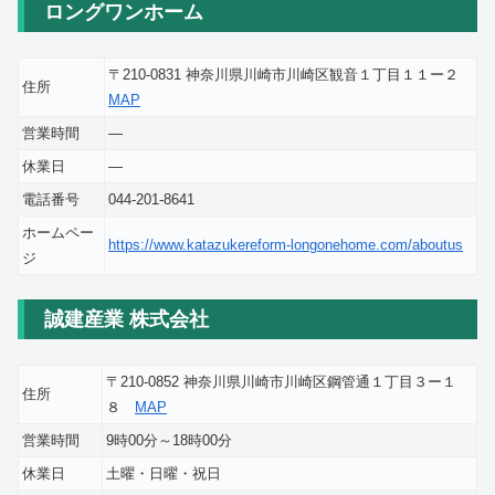
ロングワンホーム
〒210-0831 神奈川県川崎市川崎区観音１丁目１１ー２
住所
MAP
営業時間
―
休業日
―
電話番号
044-201-8641
ホームペー
https://www.katazukereform-longonehome.com/aboutus
ジ
誠建産業 株式会社
〒210-0852 神奈川県川崎市川崎区鋼管通１丁目３ー１
住所
８
MAP
営業時間
9時00分～18時00分
休業日
土曜・日曜・祝日