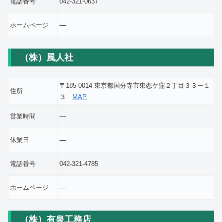
電話番号
042-321-0637
ホームページ
―
（株）風人社
〒185-0014 東京都国分寺市東恋ケ窪２丁目３３ー１
住所
３
MAP
営業時間
―
休業日
―
電話番号
042-321-4785
ホームページ
―
（株）有泉工務店