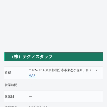
（株）テクノスタッフ
〒185-0014 東京都国分寺市東恋ケ窪６丁目７ー７
住所
MAP
営業時間
―
休業日
―