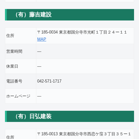
（有）藤吉建設
〒185-0034 東京都国分寺市光町１丁目２４ー１１
住所
MAP
営業時間
―
休業日
―
電話番号
042-571-1717
ホームページ
―
（有）日弘建装
〒185-0013 東京都国分寺市西恋ケ窪３丁目３５ー１
住所