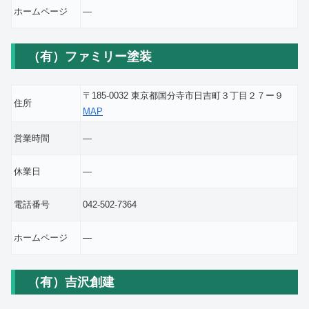
ホームページ
―
（有）ファミリー塗装
〒185-0032 東京都国分寺市日吉町３丁目２７ー９
住所
MAP
営業時間
―
休業日
―
電話番号
042-502-7364
ホームページ
―
（有）吉沢創建