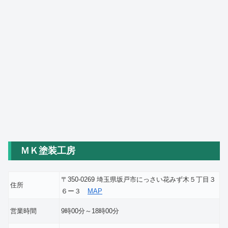
ＭＫ塗装工房
〒350-0269 埼玉県坂戸市にっさい花みず木５丁目３
住所
６ー３
MAP
営業時間
9時00分～18時00分