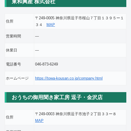
東和興産 株式会社
〒249-0005 神奈川県逗子市桜山７丁目１３９５ー１
住所
３４
MAP
営業時間
―
休業日
―
電話番号
046-873-6249
ホームページ
https://towa-kousan.co.jp/company.html
おうちの御用聞き家工房 逗子・金沢店
〒249-0003 神奈川県逗子市池子２丁目３３ー８
住所
MAP