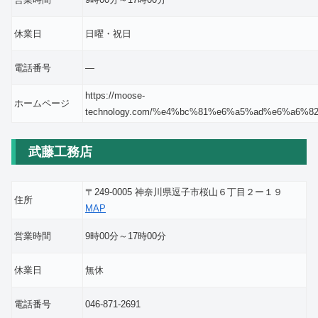
休業日
日曜・祝日
電話番号
―
https://moose-
ホームページ
technology.com/%e4%bc%81%e6%a5%ad%e6%a6%8
武藤工務店
〒249-0005 神奈川県逗子市桜山６丁目２ー１９
住所
MAP
営業時間
9時00分～17時00分
休業日
無休
電話番号
046-871-2691