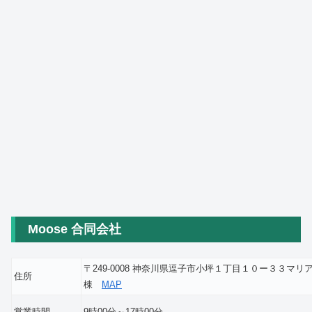
Moose 合同会社
〒249-0008 神奈川県逗子市小坪１丁目１０ー３３マ
住所
棟
MAP
営業時間
9時00分～17時00分