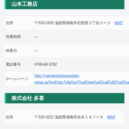
山本工務店
住所
〒520-3105 滋賀県湖南市石部西３丁目２ー２
MAP
営業時間
―
休業日
―
電話番号
0748-60-3792
http://yamamotokoumuten-
ホームページ
shiga.jp/%e4%bc%9a%e7%a4%be%e6%a6%82%e8%a
株式会社 多喜
住所
〒520-3222 滋賀県湖南市吉永１８７ー９
MAP