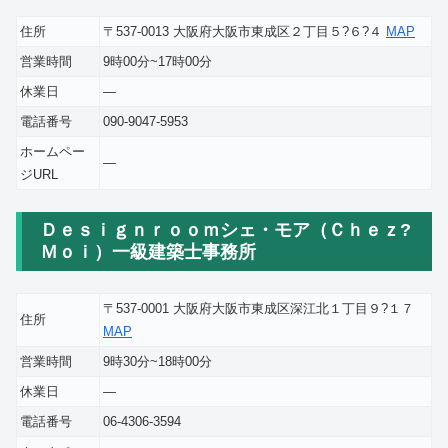
住所
〒537-0013 大阪府大阪市東成区２丁目５?６?４
MAP
営業時間
9時00分~17時00分
休業日
―
電話番号
090-9047-5953
ホームペー
―
ジURL
Ｄｅｓｉｇｎｒｏｏｍシェ・モア（Ｃｈｅｚ?
Ｍｏｉ）一級建築士事務所
〒537-0001 大阪府大阪市東成区深江北１丁目９?１７
住所
MAP
営業時間
9時30分~18時00分
休業日
―
電話番号
06-4306-3594