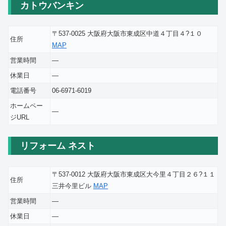
カトウバンキン
〒537-0025 大阪府大阪市東成区中道４丁目４?１０
住所
MAP
営業時間
―
休業日
―
電話番号
06-6971-6019
ホームペー
―
ジURL
リフォーム ネスト
〒537-0012 大阪府大阪市東成区大今里４丁目２６?１１
住所
三井今里ビル
MAP
営業時間
―
休業日
―