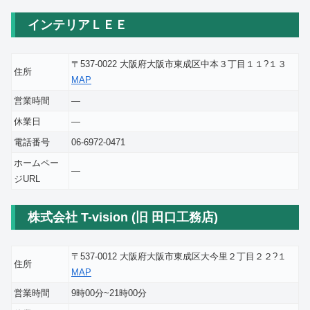
インテリアＬＥＥ
〒537-0022 大阪府大阪市東成区中本３丁目１１?１３
住所
MAP
営業時間
―
休業日
―
電話番号
06-6972-0471
ホームペー
―
ジURL
株式会社 T-vision (旧 田口工務店)
〒537-0012 大阪府大阪市東成区大今里２丁目２２?１
住所
MAP
営業時間
9時00分~21時00分