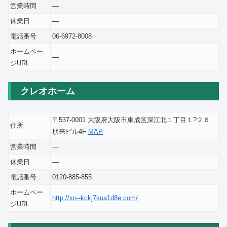
営業時間
―
休業日
―
電話番号
06-6972-8008
ホームペー
―
ジURL
クレオホーム
〒537-0001 大阪府大阪市東成区深江北１丁目１?２６
住所
朋来ビル4F
MAP
営業時間
―
休業日
―
電話番号
0120-885-855
ホームペー
http://xn--kckj7kua1d8e.com/
ジURL