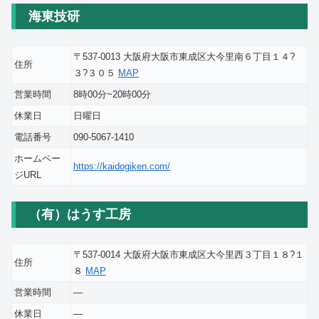
海東技研
〒537-0013 大阪府大阪市東成区大今里南６丁目１４?
住所
３?３０５
MAP
営業時間
8時00分~20時00分
休業日
日曜日
電話番号
090-5067-1410
ホームペー
https://kaidogiken.com/
ジURL
（有）はうす工房
〒537-0014 大阪府大阪市東成区大今里西３丁目１８?１
住所
８
MAP
営業時間
―
休業日
―