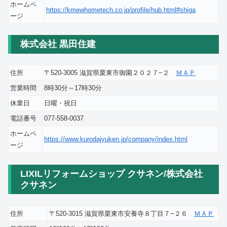
ホームペ
https://kmewhometech.co.jp/profile/hub.html#shiga
ージ
株式会社 黒田住建
住所
〒520-3005 滋賀県栗東市御園２０２７−２
ＭＡＰ
営業時間
8時30分～17時30分
休業日
日曜・祝日
電話番号
077-558-0037
ホームペ
https://www.kurodajyuken.jp/company/index.html
ージ
LIXILリフォームショップ クサネン/株式会社
クサネン
住所
〒520-3015 滋賀県栗東市安養寺８丁目７−２６
ＭＡＰ