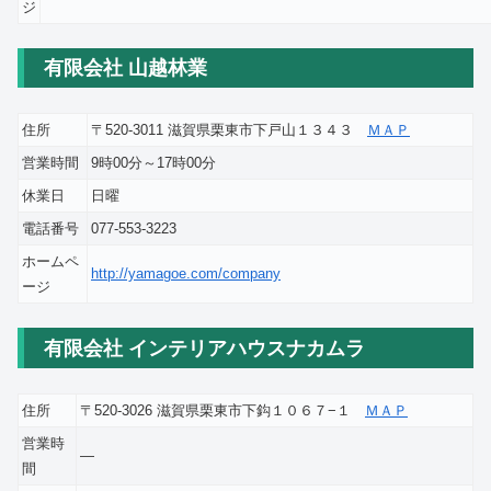
ジ
有限会社 山越林業
住所
〒520-3011 滋賀県栗東市下戸山１３４３
ＭＡＰ
営業時間
9時00分～17時00分
休業日
日曜
電話番号
077-553-3223
ホームペ
http://yamagoe.com/company
ージ
有限会社 インテリアハウスナカムラ
住所
〒520-3026 滋賀県栗東市下鈎１０６７−１
ＭＡＰ
営業時
―
間