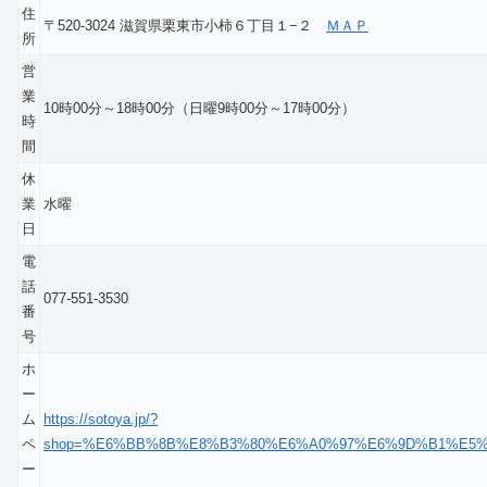
住
〒520-3024 滋賀県栗東市小柿６丁目１−２
ＭＡＰ
所
営
業
10時00分～18時00分（日曜9時00分～17時00分）
時
間
休
業
水曜
日
電
話
077-551-3530
番
号
ホ
ー
ム
https://sotoya.jp/?
ペ
shop=%E6%BB%8B%E8%B3%80%E6%A0%97%E6%9D%B1%E5
ー