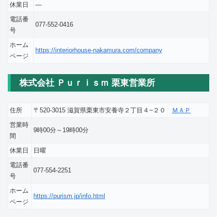
休業日
―
電話番
077-552-0416
号
ホーム
https://interiorhouse-nakamura.com/company
ページ
株式会社 Ｐｕｒｉｓｍ 栗東営業所
住所
〒520-3015 滋賀県栗東市安養寺２丁目４−２０
ＭＡＰ
営業時
9時00分～19時00分
間
休業日
日曜
電話番
077-554-2251
号
ホーム
https://purism.jp/info.html
ページ