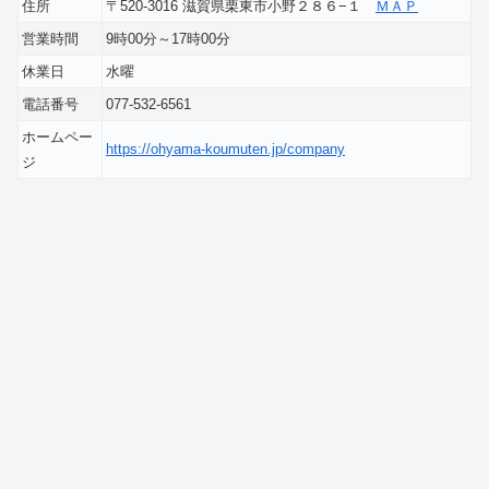
住所
〒520-3016 滋賀県栗東市小野２８６−１
ＭＡＰ
営業時間
9時00分～17時00分
休業日
水曜
電話番号
077-532-6561
ホームペー
https://ohyama-koumuten.jp/company
ジ