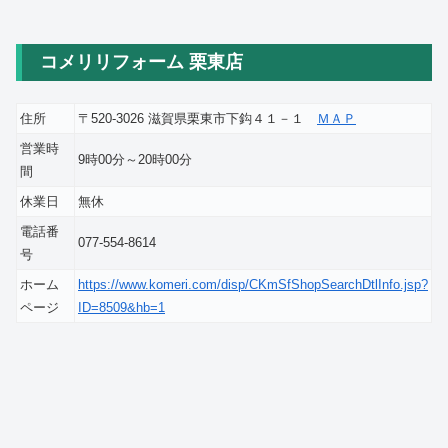
コメリリフォーム 栗東店
住所
〒520-3026 滋賀県栗東市下鈎４１－１
ＭＡＰ
営業時
9時00分～20時00分
間
休業日
無休
電話番
077-554-8614
号
ホーム
https://www.komeri.com/disp/CKmSfShopSearchDtlInfo.jsp?
ページ
ID=8509&hb=1