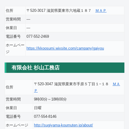
住所
〒520-3017 滋賀県栗東市六地蔵１８７
ＭＡＰ
営業時間
―
休業日
―
電話番号
077-552-2469
ホームペー
https://kkoosumi.wixsite.com/campany/gaiyou
ジ
有限会社 杉山工務店
〒520-3047 滋賀県栗東市手原５丁目１−１８
ＭＡ
住所
Ｐ
営業時間
9時00分～18時00分
休業日
日曜
電話番号
077-554-8146
ホームページ
http://sugiyama-koumuten.jp/about/