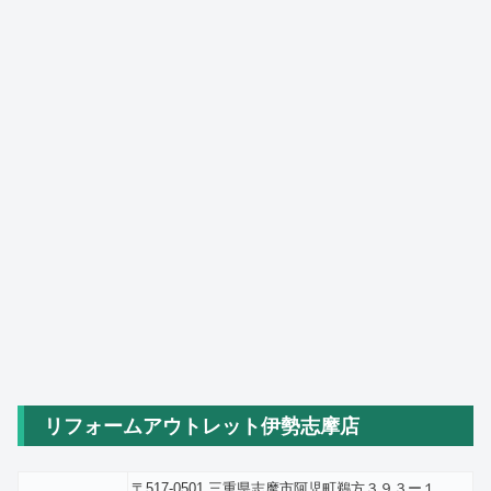
リフォームアウトレット伊勢志摩店
〒517-0501 三重県志摩市阿児町鵜方３９３ー１