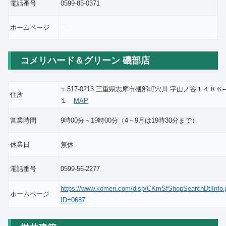
電話番号
0599-85-0371
ホームページ
―
コメリハード＆グリーン 磯部店
〒517-0213 三重県志摩市磯部町穴川 字山ノ谷１４８６
住所
１
MAP
営業時間
9時00分～19時00分（4～9月は19時30分まで）
休業日
無休
電話番号
0599-56-2277
https://www.komeri.com/disp/CKmSfShopSearchDtlInfo.
ホームページ
ID=0687