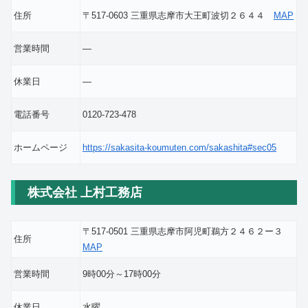
住所
〒517-0603 三重県志摩市大王町波切２６４４
MAP
営業時間
―
休業日
―
電話番号
0120-723-478
ホームページ
https://sakasita-koumuten.com/sakashita#sec05
株式会社 上村工務店
〒517-0501 三重県志摩市阿児町鵜方２４６２ー３
住所
MAP
営業時間
9時00分～17時00分
休業日
水曜