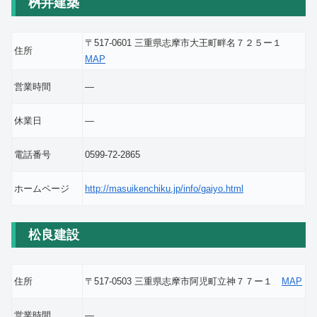
桝井建築
〒517-0601 三重県志摩市大王町畔名７２５ー１
住所
MAP
営業時間
―
休業日
―
電話番号
0599-72-2865
ホームページ
http://masuikenchiku.jp/info/gaiyo.html
松良建設
住所
〒517-0503 三重県志摩市阿児町立神７７ー１
MAP
営業時間
―