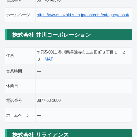
電話番号
0877-64-0370
ホームページ
https://www.siozaki-s.co.jp/contents/category/about/
株式会社 井川コーポレーション
〒765-0011 香川県善通寺市上吉田町８丁目１ー２
住所
３
MAP
営業時間
―
休業日
―
電話番号
0877-63-1680
ホームページ
―
株式会社 リライアンス