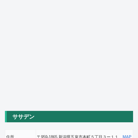
ササデン
住所
〒959-1865 新潟県五泉市本町５丁目３ー１１
MAP