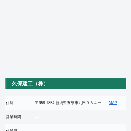
久保建工（株）
住所
〒959-1854 新潟県五泉市丸田３６４ー１
MAP
営業時間
―
休業日
―