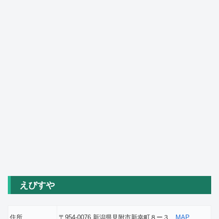
えびすや
住所
〒954-0076 新潟県見附市新幸町８ー３
MAP