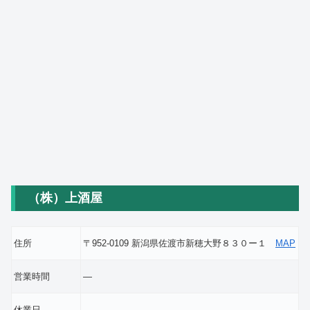
（株）上酒屋
住所
〒952-0109 新潟県佐渡市新穂大野８３０ー１
MAP
営業時間
―
休業日
―