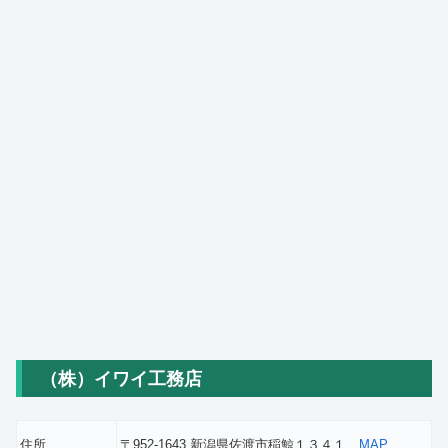
（株）イワイ工務店
住所
〒952-1643 新潟県佐渡市稲鯨１３４１
MAP