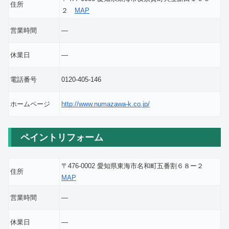
住所
２
MAP
営業時間
―
休業日
―
電話番号
0120-405-146
ホームページ
http://www.numazawa-k.co.jp/
ペイントリフォーム
〒476-0002 愛知県東海市名和町五番割６８ー２
住所
MAP
営業時間
―
休業日
―