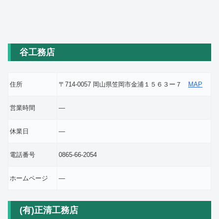
谷工務店
住所
〒714-0057 岡山県笠岡市金浦１５６３ー７
MAP
営業時間
―
休業日
―
電話番号
0865-66-2054
ホームページ
―
(有)正清工務店