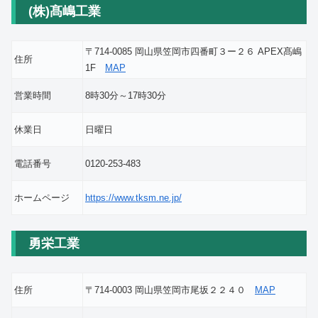
(株)髙嶋工業
〒714-0085 岡山県笠岡市四番町３ー２６ APEX髙嶋
住所
1F
MAP
営業時間
8時30分～17時30分
休業日
日曜日
電話番号
0120-253-483
ホームページ
https://www.tksm.ne.jp/
勇栄工業
住所
〒714-0003 岡山県笠岡市尾坂２２４０
MAP