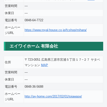
営業時間
―
休業日
―
電話番号
0848-64-7722
ホームペー
https://www.royal-house.co.jp/fcshop/mihara/
ジURL
エイワイホーム 有限会社
〒723-0051 広島県三原市宮浦５丁目１７−２７ ヤタベ
住所
マンション
MAP
営業時間
―
休業日
―
電話番号
0848-36-5688
ホームペー
http://ay-home.com/2017/02/01/toiawase/
ジURL