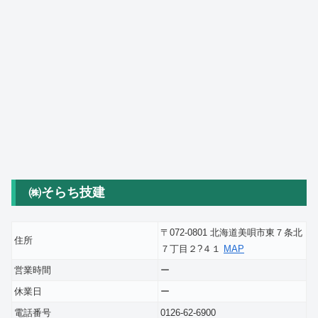
㈱そらち技建
〒072-0801 北海道美唄市東７条北
住所
７丁目２?４１
MAP
営業時間
ー
休業日
ー
電話番号
0126-62-6900