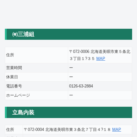
㈲三浦組
〒072-0006 北海道美唄市東５条北
住所
３丁目１?３５
MAP
営業時間
ー
休業日
ー
電話番号
0126-63-2884
ホームページ
ー
立島内装
住所
〒072-0004 北海道美唄市東３条北７丁目４?１８
MAP