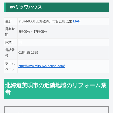
㈱ミツワハウス
住所
〒074-0000 北海道深川市音江町広里
MAP
営業時
8時00分～17時00分
間
休業日
日
電話番
0164-25-1339
号
ホーム
http://www.mitsuwa-house.com/
ページ
北海道美唄市の近隣地域のリフォーム業
者