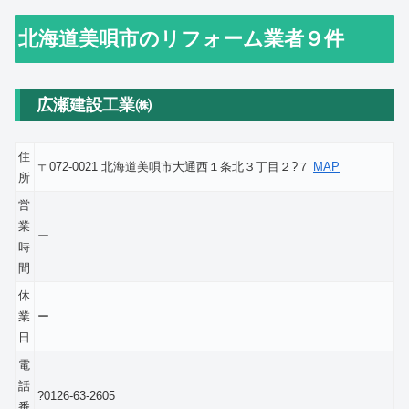
北海道美唄市のリフォーム業者９件
広瀬建設工業㈱
住
〒072-0021 北海道美唄市大通西１条北３丁目２?７
MAP
所
営
業
ー
時
間
休
業
ー
日
電
話
?0126-63-2605
番