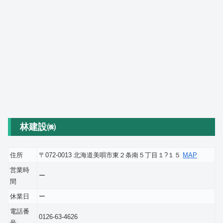
林建設㈱
住所
〒072-0013 北海道美唄市東２条南５丁目１?１５
MAP
営業時
ー
間
休業日
ー
電話番
0126-63-4626
号