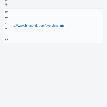
号
ホ
ー
ム
http://www.hirose-kk.com/overview.html
ペ
ー
ジ