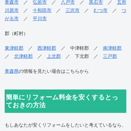
青森市
／
弘前市
／
八戸市
／
黒石市
／
五所
川原市
／
十和田市
／
三沢市
／
むつ市
／
つ
がる市
／
平川市
郡（町村）
東津軽郡
／
西津軽郡
／ 中津軽郡 ／
南津軽郡
／
北津軽郡
／
上北郡
／ 下北郡 ／
三戸郡
青森県
の情報を見たい場合はこちらから
簡単にリフォーム料金を安くするとっ
ておきの方法
もしあなたが安くリフォームをしたいと考えているなら、