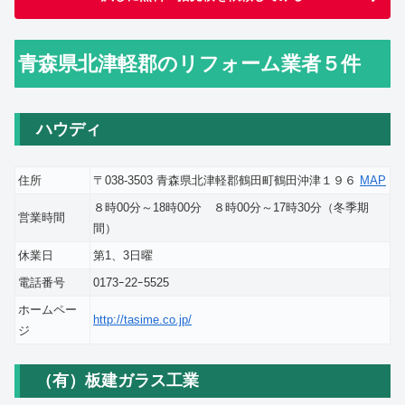
青森県北津軽郡のリフォーム業者５件
ハウディ
住所
〒038-3503 青森県北津軽郡鶴田町鶴田沖津１９６
MAP
８時00分～18時00分 ８時00分～17時30分（冬季期
営業時間
間）
休業日
第1、3日曜
電話番号
0173ｰ22ｰ5525
ホームペー
http://tasime.co.jp/
ジ
（有）板建ガラス工業