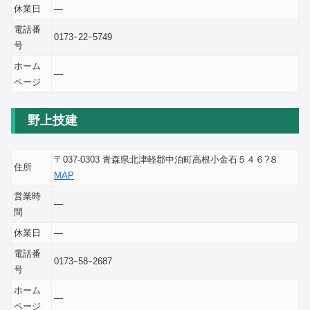
休業日
―
電話番
0173ｰ22ｰ5749
号
ホーム
―
ページ
野上技建
〒037-0303 青森県北津軽郡中泊町高根小金石５４６?８
住所
MAP
営業時
―
間
休業日
―
電話番
0173ｰ58ｰ2687
号
ホーム
―
ページ