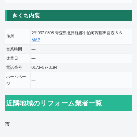
きくち内装
?〒037-0308 青森県北津軽郡中泊町深郷田富森５６
住所
MAP
営業時間
―
休業日
―
電話番号
0173ｰ57ｰ3194
ホームペー
―
ジ
近隣地域のリフォーム業者一覧
市