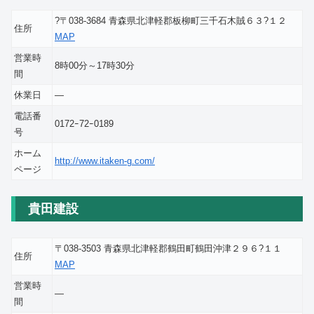
?〒038-3684 青森県北津軽郡板柳町三千石木賊６３?１２
住所
MAP
営業時
8時00分～17時30分
間
休業日
―
電話番
0172ｰ72ｰ0189
号
ホーム
http://www.itaken-g.com/
ページ
貴田建設
〒038-3503 青森県北津軽郡鶴田町鶴田沖津２９６?１１
住所
MAP
営業時
―
間