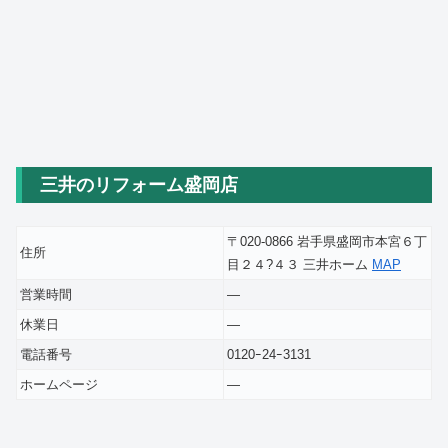
三井のリフォーム盛岡店
〒020-0866 岩手県盛岡市本宮６丁
住所
目２４?４３ 三井ホーム
MAP
営業時間
―
休業日
―
電話番号
0120ｰ24ｰ3131
ホームページ
―