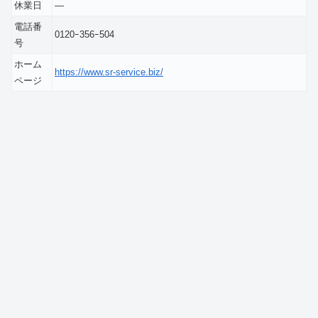
休業日
―
電話番
0120ｰ356ｰ504
号
ホーム
https://www.sr-service.biz/
ページ