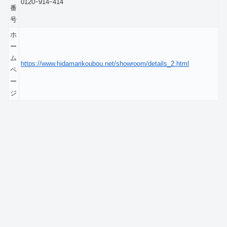
0120ｰ914ｰ414
番
号
ホ
ー
ム
https://www.hidamarikoubou.net/showroom/details_2.html
ペ
ー
ジ