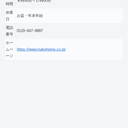
８時00分～17時00分
時間
休業
お盆・年末年始
日
電話
0120ｰ647ｰ8887
番号
ホー
ムペ
https://www.makehome.co.jp/
ージ