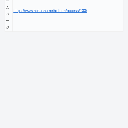
ー
ム
https://www.hokushu.net/reform/access/133/
ペ
ー
ジ