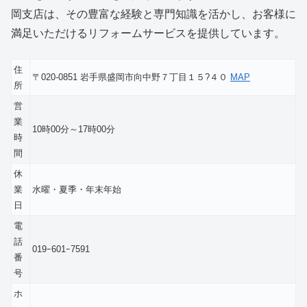
岡支店は、その豊富な経験と専門知識を活かし、お客様に
満足いただけるリフォームサービスを提供しています。
住
〒020-0851 岩手県盛岡市向中野７丁目１５?４０
MAP
所
営
業
10時00分～17時00分
時
間
休
業
水曜・夏季・年末年始
日
電
話
019ｰ601ｰ7591
番
号
ホ