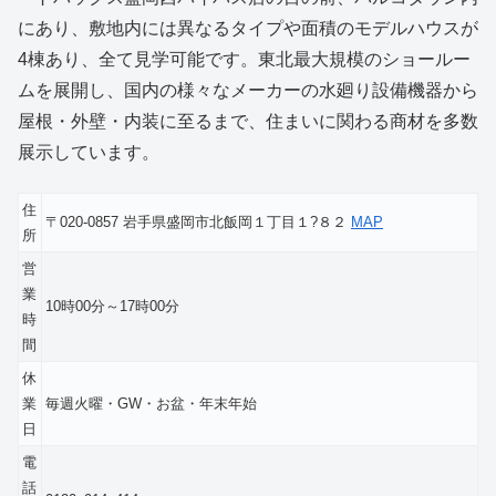
にあり、敷地内には異なるタイプや面積のモデルハウスが
4棟あり、全て見学可能です。東北最大規模のショールー
ムを展開し、国内の様々なメーカーの水廻り設備機器から
屋根・外壁・内装に至るまで、住まいに関わる商材を多数
展示しています。
住
〒020-0857 岩手県盛岡市北飯岡１丁目１?８２
MAP
所
営
業
10時00分～17時00分
時
間
休
業
毎週火曜・GW・お盆・年末年始
日
電
話