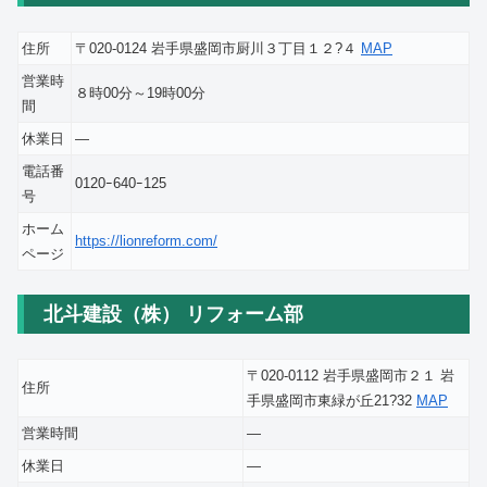
住所
〒020-0124 岩手県盛岡市厨川３丁目１２?４
MAP
営業時
８時00分～19時00分
間
休業日
―
電話番
0120ｰ640ｰ125
号
ホーム
https://lionreform.com/
ページ
北斗建設（株） リフォーム部
〒020-0112 岩手県盛岡市２１ 岩
住所
手県盛岡市東緑が丘21?32
MAP
営業時間
―
休業日
―