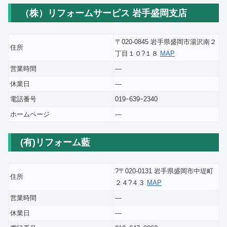
（株）リフォームサービス 岩手盛岡支店
〒020-0845 岩手県盛岡市湯沢南２
住所
丁目１０?１８
MAP
営業時間
―
休業日
―
電話番号
019ｰ639ｰ2340
ホームページ
―
(有)リフォーム藍
?〒020-0131 岩手県盛岡市中堤町
住所
２４?４３
MAP
営業時間
―
休業日
―