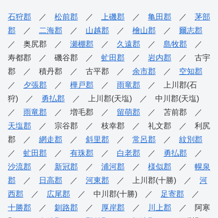
石狩郡
／
松前郡
／
上磯郡
／
亀田郡
／
茅部
郡
／
二海郡
／
山越郡
／
檜山郡
／
爾志郡
／ 奥尻郡 ／
瀬棚郡
／
久遠郡
／
島牧郡
／
寿都郡 ／ 磯谷郡 ／
虻田郡
／
岩内郡
／ 古宇
郡 ／ 積丹郡 ／ 古平郡 ／
余市郡
／
空知郡
／
夕張郡
／
樺戸郡
／
雨竜郡
／ 上川郡(石
狩) ／
勇払郡
／ 上川郡(天塩) ／ 中川郡(天塩)
／
雨竜郡
／ 増毛郡 ／
留萌郡
／ 苫前郡 ／
天塩郡
／ 宗谷郡 ／ 枝幸郡 ／ 礼文郡 ／ 利尻
郡 ／
網走郡
／
斜里郡
／
常呂郡
／
紋別郡
／
虻田郡
／
有珠郡
／
白老郡
／
勇払郡
／
沙流郡
／
新冠郡
／
浦河郡
／
様似郡
／
幌泉
郡
／
日高郡
／
河東郡
／ 上川郡(十勝) ／
河
西郡
／
広尾郡
／ 中川郡(十勝) ／
足寄郡
／
十勝郡
／
釧路郡
／
厚岸郡
／
川上郡
／ 阿寒