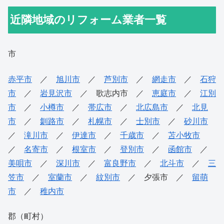
近隣地域のリフォーム業者一覧
市
赤平市
／
旭川市
／
芦別市
／
網走市
／
石狩
市
／
岩見沢市
／ 歌志内市 ／
恵庭市
／
江別
市
／
小樽市
／
帯広市
／
北広島市
／
北見
市
／
釧路市
／
札幌市
／
士別市
／
砂川市
／
滝川市
／
伊達市
／
千歳市
／
苫小牧市
／
名寄市
／
根室市
／
登別市
／
函館市
／
美唄市
／
深川市
／
富良野市
／
北斗市
／
三
笠市
／
室蘭市
／
紋別市
／ 夕張市 ／
留萌
市
／
稚内市
郡（町村）