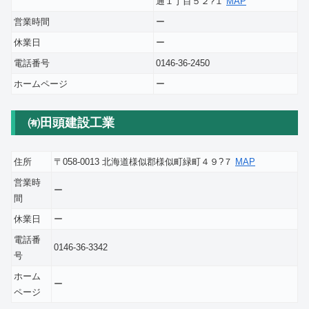
通１丁目５２?１
MAP
営業時間
ー
休業日
ー
電話番号
0146-36-2450
ホームページ
ー
㈲田頭建設工業
住所
〒058-0013 北海道様似郡様似町緑町４９?７
MAP
営業時
ー
間
休業日
ー
電話番
0146-36-3342
号
ホーム
ー
ページ