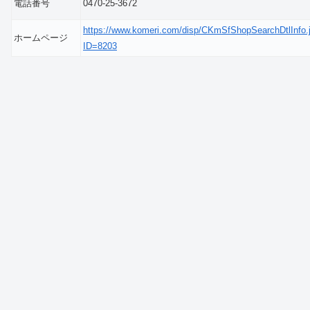
電話番号
0470-25-3672
https://www.komeri.com/disp/CKmSfShopSearchDtlInfo.
ホームページ
ID=8203