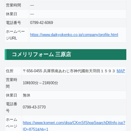
営業時間
―
休業日
―
電話番号
0799-42-6069
ホームペー
https://www.daikyokenko.co.jp/company/profile.html
ジURL
コメリリフォーム 三原店
住所
〒656-0455 兵庫県南あわじ市神代國衙天羽田１５９３
MAP
営業時
10時00分～21時00分
間
休業日
無休
電話番
0799-43-3770
号
ホーム
https://www.komeri.com/disp/CKmSfShopSearchDtlInfo.jsp?
ページ
ID=8751&hb=1