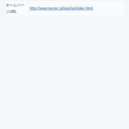
ホームペー
http://www.na-tec.jp/kaisha/index.html
ジURL