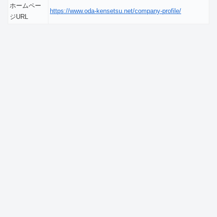
ホームペー
https://www.oda-kensetsu.net/company-profile/
ジURL