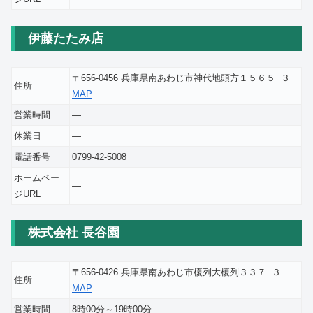
伊藤たたみ店
〒656-0456 兵庫県南あわじ市神代地頭方１５６５−３
住所
MAP
営業時間
―
休業日
―
電話番号
0799-42-5008
ホームペー
―
ジURL
株式会社 長谷園
〒656-0426 兵庫県南あわじ市榎列大榎列３３７−３
住所
MAP
営業時間
8時00分～19時00分