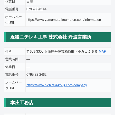
休業日
日曜
電話番号
0795-86-8144
ホームペー
https://www.yamamura-koumuten.com/information
ジURL
近畿ニチレキ工事 株式会社 丹波営業所
住所
〒669-3305 兵庫県丹波市柏原町下小倉１２６５
MAP
営業時間
―
休業日
―
電話番号
0795-72-2462
ホームペー
https://www.nichireki-kouji.com/company
ジURL
本庄工務店