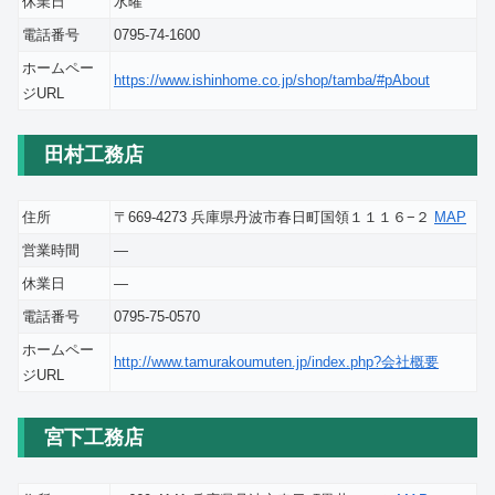
休業日
水曜
電話番号
0795-74-1600
ホームペー
https://www.ishinhome.co.jp/shop/tamba/#pAbout
ジURL
田村工務店
住所
〒669-4273 兵庫県丹波市春日町国領１１１６−２
MAP
営業時間
―
休業日
―
電話番号
0795-75-0570
ホームペー
http://www.tamurakoumuten.jp/index.php?会社概要
ジURL
宮下工務店