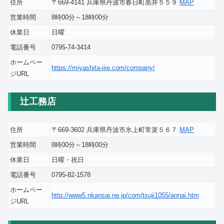
住所
〒669-4141 兵庫県丹波市春日町黒井５５９
MAP
営業時間
8時00分～18時00分
休業日
日曜
電話番号
0795-74-3414
ホームペー
https://miyashita-iiie.com/company/
ジURL
辻工務店
住所
〒669-3602 兵庫県丹波市氷上町常楽５６７
MAP
営業時間
8時00分～18時00分
休業日
日曜・祝日
電話番号
0795-82-1578
ホームペー
http://www5.nkansai.ne.jp/com/tsuji1055/annai.htm
ジURL