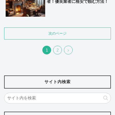
者！優良業者に格安で頼む方法！
次のページ
次
1
2
へ
サイト内検索