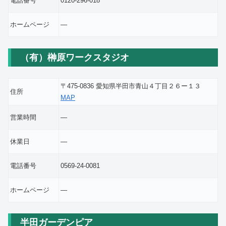
電話番号
0120-296-018
ホームページ
―
（有）榊原ワークスタジオ
〒475-0836 愛知県半田市青山４丁目２６ー１３
住所
MAP
営業時間
―
休業日
―
電話番号
0569-24-0081
ホームページ
―
半田ガーデンピア