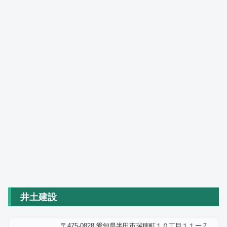
井土建設
〒475-0828 愛知県半田市瑞穂町１０丁目１１ー７