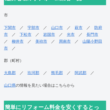
市
下関市
／
宇部市
／
山口市
／
萩市
／
防府
市
／
下松市
／
岩国市
／
光市
／
長門市
／
柳井市
／
美祢市
／
周南市
／
山陽小野田
市
／
郡（町村）
大島郡
／
玖珂郡
／
熊毛郡
／
阿武郡
／
山口県
の情報を見たい場合はこちらから
簡単にリフォーム料金を安くするとっ