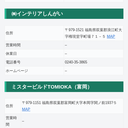
㈱インテリアしんがい
〒979-1521 福島県双葉郡浪江町大
住所
字権現堂字町場７１－５
MAP
営業時間
–
休業日
–
電話番号
0240-35-3865
ホームページ
–
ミスタービルドTOMIOKA（富岡）
〒979-1151 福島県双葉郡富岡町大字本岡字関ノ前193?５
住所
MAP
営業時
–
間