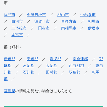
市
福島市
／
会津若松市
／
郡山市
／
いわき市
／
白河市
／
須賀川市
／
喜多方市
／
相馬市
／
二本松市
／
田村市
／
南相馬市
／
伊達市
／
本宮市
／
郡（町村）
伊達郡
／
安達郡
／
岩瀬郡
／
南会津郡
／
耶
麻郡
／
河沼郡
／
大沼郡
／
西白河郡
／
東白
川郡
／
石川郡
／
田村郡
／
双葉郡
／
相馬
郡
／
福島県
の情報を見たい場合はこちらから