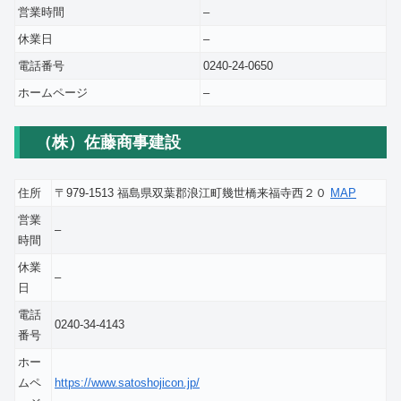
営業時間
–
休業日
–
電話番号
0240-24-0650
ホームページ
–
（株）佐藤商事建設
住所
〒979-1513 福島県双葉郡浪江町幾世橋来福寺西２０
MAP
営業
–
時間
休業
–
日
電話
0240-34-4143
番号
ホー
ムペ
https://www.satoshojicon.jp/