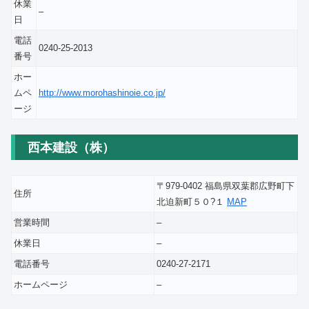
休業
–
日
電話
0240-25-2013
番号
ホー
ムペ
http://www.morohashinoie.co.jp/
ージ
西本建設（株）
〒979-0402 福島県双葉郡広野町下
住所
北迫新町５０?１
MAP
営業時間
–
休業日
–
電話番号
0240-27-2171
ホームページ
–