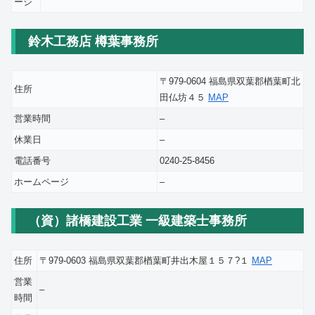
ージ
鈴木工務店 樽葉事務所
〒979-0604 福島県双葉郡楢葉町北
住所
田仏坊４５
MAP
営業時間
–
休業日
–
電話番号
0240-25-8456
ホームページ
–
（資）諸橋建設工業 一級建築士事務所
住所
〒979-0603 福島県双葉郡楢葉町井出木屋１５７?１
MAP
営業
–
時間