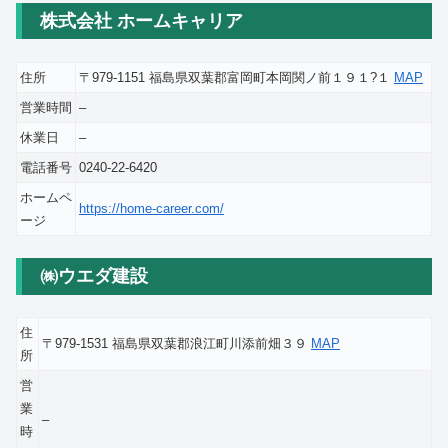
株式会社 ホームキャリア
住所
〒979-1151 福島県双葉郡富岡町本岡関ノ前１９１?１
MAP
営業時間
–
休業日
–
電話番号
0240-22-6420
ホームペ
https://home-career.com/
ージ
㈱ウエダ建設
住
〒979-1531 福島県双葉郡浪江町川添前畑３９
MAP
所
営
業
–
時