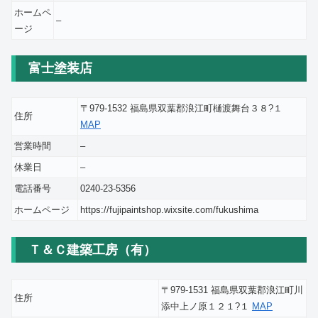
ホームペ
–
ージ
富士塗装店
〒979-1532 福島県双葉郡浪江町樋渡舞台３８?１
住所
MAP
営業時間
–
休業日
–
電話番号
0240-23-5356
ホームページ
https://fujipaintshop.wixsite.com/fukushima
Ｔ＆Ｃ建築工房（有）
〒979-1531 福島県双葉郡浪江町川
住所
添中上ノ原１２１?１
MAP