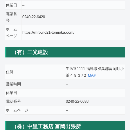
休業日
–
電話番
0240-22-6420
号
ホーム
https://mrbuild21-tomioka.com/
ページ
（有）三光建設
〒979-1111 福島県双葉郡富岡町小
住所
浜４９３?２
MAP
営業時間
–
休業日
–
電話番号
0240-22-0693
ホームページ
–
（株）中里工務店 富岡出張所