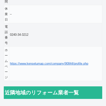
間
休
業
–
日
電
話
0240-34-3212
番
号
ホ
ー
ム
https://www.kensetumap.com/company/90844/profile.php
ペ
ー
ジ
近隣地域のリフォーム業者一覧