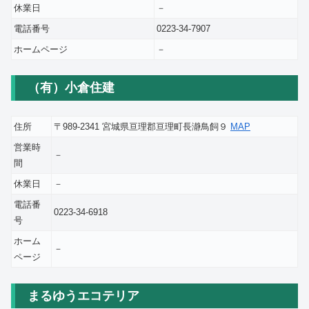
休業日
－
電話番号
0223-34-7907
ホームページ
－
（有）小倉住建
住所
〒989-2341 宮城県亘理郡亘理町長瀞鳥飼９
MAP
営業時
－
間
休業日
－
電話番
0223-34-6918
号
ホーム
－
ページ
まるゆうエコテリア