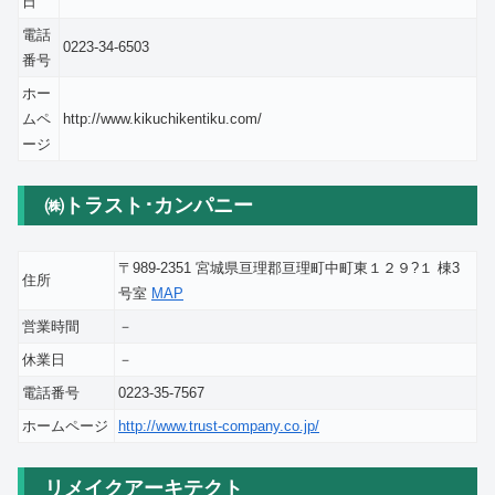
日
電話
0223-34-6503
番号
ホー
ムペ
http://www.kikuchikentiku.com/
ージ
㈱トラスト･カンパニー
〒989-2351 宮城県亘理郡亘理町中町東１２９?１ 棟3
住所
号室
MAP
営業時間
－
休業日
－
電話番号
0223-35-7567
ホームページ
http://www.trust-company.co.jp/
リメイクアーキテクト