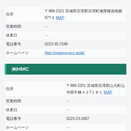
〒989-2321 宮城県亘理郡亘理町逢隈榎袋南郷
住所
87?３
MAP
営業時間
－
休業日
－
電話番号
0223-35-7248
ホームページ
http://maruyu-eco.work/
㈱HMC
〒989-2201 宮城県亘理郡山元町山
住所
寺西牛橋４２?１８１
MAP
営業時間
－
休業日
－
電話番号
0223-23-1807
ホームページ
－