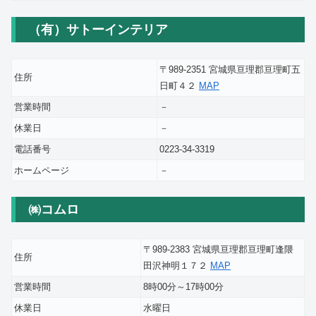
（有）サトーインテリア
〒989-2351 宮城県亘理郡亘理町五
住所
日町４２
MAP
営業時間
－
休業日
－
電話番号
0223-34-3319
ホームページ
－
㈱コムロ
〒989-2383 宮城県亘理郡亘理町逢隈
住所
田沢神明１７２
MAP
営業時間
8時00分～17時00分
休業日
水曜日