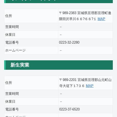
〒989-2383 宮城県亘理郡亘理町逢
住所
隈田沢早川６６?６６?１
MAP
営業時間
－
休業日
－
電話番号
0223-32-2280
ホームページ
－
新生実業
〒989-2201 宮城県亘理郡山元町山
住所
寺大堤下１?３６
MAP
営業時間
－
休業日
－
電話番号
0223-37-6520