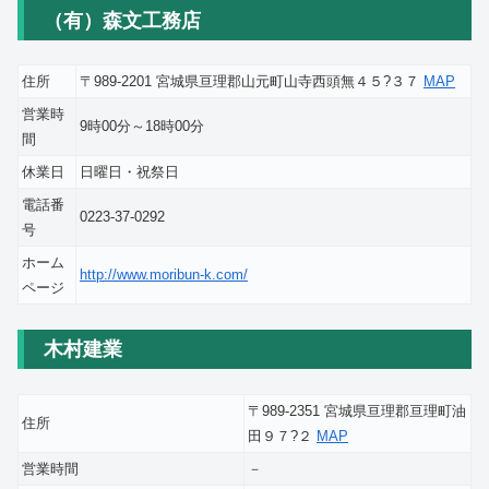
（有）森文工務店
住所
〒989-2201 宮城県亘理郡山元町山寺西頭無４５?３７
MAP
営業時
9時00分～18時00分
間
休業日
日曜日・祝祭日
電話番
0223-37-0292
号
ホーム
http://www.moribun-k.com/
ページ
木村建業
〒989-2351 宮城県亘理郡亘理町油
住所
田９７?２
MAP
営業時間
－