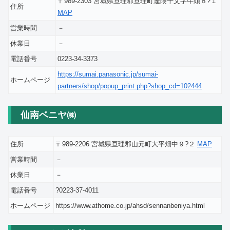
〒989-2303 宮城県亘理郡亘理町逢隈十文字牛頭８?１
住所
MAP
営業時間
－
休業日
－
電話番号
0223-34-3373
https://sumai.panasonic.jp/sumai-
ホームページ
partners/shop/popup_print.php?shop_cd=102444
仙南ベニヤ㈱
住所
〒989-2206 宮城県亘理郡山元町大平畑中９?２
MAP
営業時間
－
休業日
－
電話番号
?0223-37-4011
ホームページ
https://www.athome.co.jp/ahsd/sennanbeniya.html