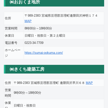
㈱おおくま地所
〒989-2383 宮城県亘理郡亘理町逢隈田沢神明１７４
住所
MAP
営業時間
8時00分～18時00分
休業日
日曜日・祝祭日・第２土曜日
電話番号
0223-34-7709
ホームペー
https://sumai-ookuma.com/
ジ
㈱きくち建築工房
住所
〒989-2383 宮城県亘理郡亘理町 逢隈田沢早川６８
MAP
営業
9時00分～18時00分
時間
休業
日曜日・祝祭日