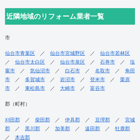
近隣地域のリフォーム業者一覧
市
仙台市青葉区
／
仙台市宮城野区
／
仙台市若林区
／
仙台市太白区
／
仙台市泉区
／
石巻市
／
塩
竈市
／
気仙沼市
／
白石市
／
名取市
／
角田
市
／
多賀城市
／
岩沼市
／
登米市
／
栗原
市
／
東松島市
／
大崎市
／
富谷市
郡（町村）
刈田郡
／
柴田郡
／
伊具郡
／
亘理郡
／
宮城
郡
／
黒川郡
／
加美郡
／
遠田郡
／
牡鹿郡
／
本吉郡