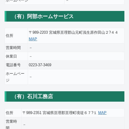
ホームページ
－
（有）阿部ホームサービス
〒989-2203 宮城県亘理郡山元町浅生原作田山２?４４
住所
MAP
営業時間
－
休業日
－
電話番号
0223-37-3469
ホームペー
－
ジ
（有）石川工務店
住所
〒989-2351 宮城県亘理郡亘理町境堤６７?１
MAP
営業時
－
間