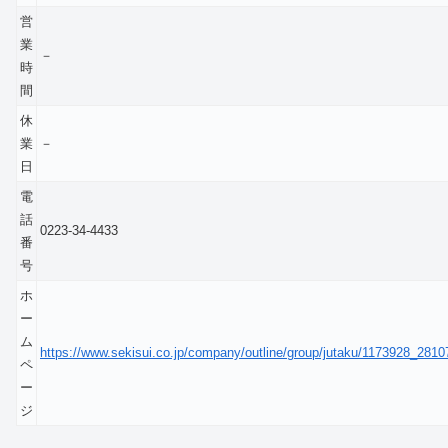
営
業
－
時
間
休
業
－
日
電
話
0223-34-4433
番
号
ホ
ー
ム
https://www.sekisui.co.jp/company/outline/group/jutaku/1173928_2810
ペ
ー
ジ