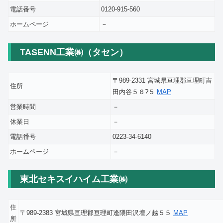
電話番号
0120-915-560
ホームページ
－
TASENN工業㈱（タセン）
〒989-2331 宮城県亘理郡亘理町吉
住所
田内谷５６?５
MAP
営業時間
－
休業日
－
電話番号
0223-34-6140
ホームページ
－
東北セキスイハイム工業㈱
住
〒989-2383 宮城県亘理郡亘理町逢隈田沢壇ノ越５５
MAP
所