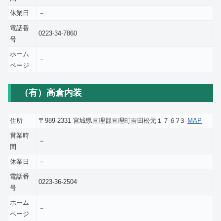
休業日
－
電話番
0223-34-7860
号
ホーム
－
ページ
（有）高倉内装
住所
〒989-2331 宮城県亘理郡亘理町吉田松元１７６?３
MAP
営業時
－
間
休業日
－
電話番
0223-36-2504
号
ホーム
－
ページ