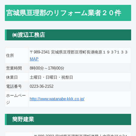
宮城県亘理郡のリフォーム業者２０件
㈱渡辺工務店
〒989-2341 宮城県亘理郡亘理町長瀞南原１９３?１３３
住所
MAP
営業時間
8時00分～17時00分
休業日
土曜日・日曜日・祝祭日
電話番号
0223-36-2152
ホームペー
http://www.watanabe-kkk.co.jp/
ジ
簡野建業