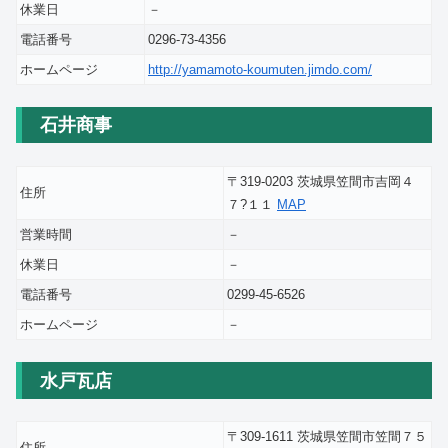
休業日
－
電話番号
0296-73-4356
ホームページ
http://yamamoto-koumuten.jimdo.com/
石井商事
〒319-0203 茨城県笠間市吉岡４
住所
７?１１
MAP
営業時間
－
休業日
－
電話番号
0299-45-6526
ホームページ
－
水戸瓦店
〒309-1611 茨城県笠間市笠間７５
住所