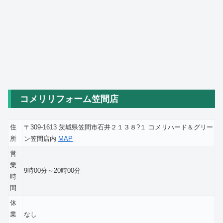
コメリリフォーム笠間店
住
〒309-1613 茨城県笠間市石井２１３８?１ コメリハード＆グリー
所
ン笠間店内
MAP
営
業
9時00分～20時00分
時
間
休
業
なし