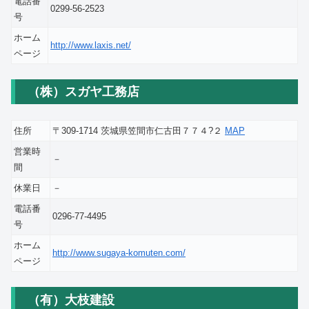
電話番
0299-56-2523
号
ホーム
http://www.laxis.net/
ページ
（株）スガヤ工務店
住所
〒309-1714 茨城県笠間市仁古田７７４?２
MAP
営業時
－
間
休業日
－
電話番
0296-77-4495
号
ホーム
http://www.sugaya-komuten.com/
ページ
（有）大枝建設