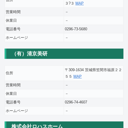
３?３
MAP
営業時間
－
休業日
－
電話番号
0296-73-5680
ホームページ
－
（有）清京美研
〒309-1634 茨城県笠間市福原２２
住所
５５
MAP
営業時間
－
休業日
－
電話番号
0296-74-4607
ホームページ
－
株式会社ロハスホーム