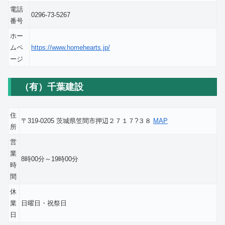
電話
0296-73-5267
番号
ホー
ムペ
https://www.homehearts.jp/
ージ
（有）千葉建設
住
〒319-0205 茨城県笠間市押辺２７１７?３８
MAP
所
営
業
8時00分～19時00分
時
間
休
業
日曜日・祝祭日
日