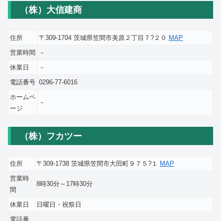
（株）大信建商
住所
〒309-1704 茨城県笠間市美原２丁目７?２０
MAP
営業時間
－
休業日
－
電話番号
0296-77-6016
ホームペ
－
ージ
（株）フカツー
住所
〒309-1738 茨城県笠間市大田町９７５?１
MAP
営業時
8時30分～17時30分
間
休業日
日曜日・祝祭日
電話番