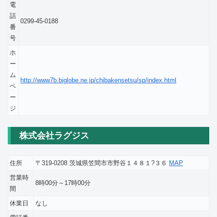
電
話
0299-45-0188
番
号
ホ
ー
ム
http://www7b.biglobe.ne.jp/chibakensetsu/sp/index.html
ペ
ー
ジ
株式会社ラグジス
住所
〒319-0208 茨城県笠間市市野谷１４８１?３６
MAP
営業時
8時00分～17時00分
間
休業日
なし