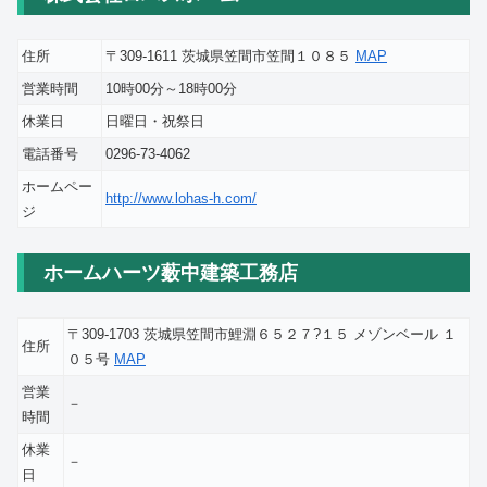
住所
〒309-1611 茨城県笠間市笠間１０８５
MAP
営業時間
10時00分～18時00分
休業日
日曜日・祝祭日
電話番号
0296-73-4062
ホームペー
http://www.lohas-h.com/
ジ
ホームハーツ薮中建築工務店
〒309-1703 茨城県笠間市鯉淵６５２７?１５ メゾンベール １
住所
０５号
MAP
営業
－
時間
休業
－
日