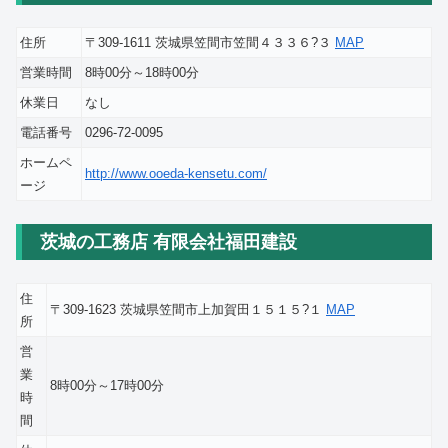
住所
〒309-1611 茨城県笠間市笠間４３３６?３
MAP
営業時間
8時00分～18時00分
休業日
なし
電話番号
0296-72-0095
ホームペ
http://www.ooeda-kensetu.com/
ージ
茨城の工務店 有限会社福田建設
住
〒309-1623 茨城県笠間市上加賀田１５１５?１
MAP
所
営
業
8時00分～17時00分
時
間