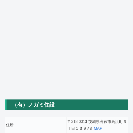
（有）ノガミ住設
〒318-0013 茨城県高萩市高浜町３
住所
丁目１３９?３
MAP