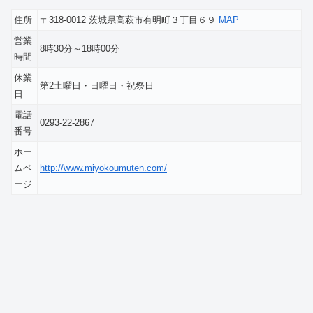
住所
〒318-0012 茨城県高萩市有明町３丁目６９
MAP
営業
8時30分～18時00分
時間
休業
第2土曜日・日曜日・祝祭日
日
電話
0293-22-2867
番号
ホー
ムペ
http://www.miyokoumuten.com/
ージ