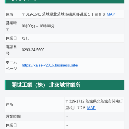
住所
〒319-1541 茨城県北茨城市磯原町磯原１丁目９６
MAP
営業時
9時00分～18時00分
間
休業日
なし
電話番
0293-24-5600
号
ホーム
https://kaisei-r2016.business.site/
ページ
開世工業（株） 北茨城営業所
〒319-1712 茨城県北茨城市関南町
住所
里根川７?５
MAP
営業時間
－
休業日
－