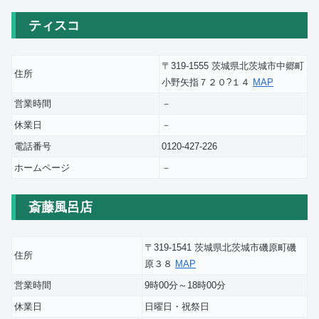
ティスコ
〒319-1555 茨城県北茨城市中郷町
住所
小野矢指７２０?１４
MAP
営業時間
－
休業日
－
電話番号
0120-427-226
ホームページ
－
斎藤風呂店
〒319-1541 茨城県北茨城市磯原町磯
住所
原３８
MAP
営業時間
9時00分～18時00分
休業日
日曜日・祝祭日