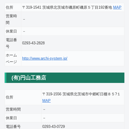
住所
〒319-1541 茨城県北茨城市磯原町磯原５丁目192番地
MAP
営業時
－
間
休業日
－
電話番
0293-43-2828
号
ホーム
http://www.archi-system.jp/
ページ
(有)円山工務店
〒319-1556 茨城県北茨城市中郷町日棚８５?１
住所
MAP
営業時間
－
休業日
－
電話番号
0293-43-0729