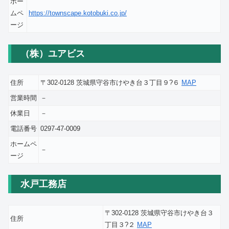
ホー
ムペ
https://townscape.kotobuki.co.jp/
ージ
（株）ユアビス
住所
〒302-0128 茨城県守谷市けやき台３丁目９?６
MAP
営業時間
－
休業日
－
電話番号
0297-47-0009
ホームペ
－
ージ
水戸工務店
〒302-0128 茨城県守谷市けやき台３
住所
丁目３?２
MAP