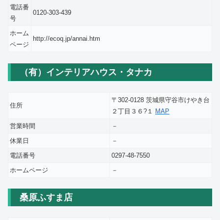
電話番
0120-303-439
号
ホーム
http://ecoq.jp/annai.htm
ページ
（有）インテリアハウス・タナカ
〒302-0128 茨城県守谷市けやき台
住所
２丁目３６?１
MAP
営業時間
－
休業日
－
電話番号
0297-48-7550
ホームページ
－
桑原ふすま店