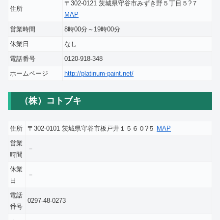
〒302-0121 茨城県守谷市みずき野５丁目５?７
住所
MAP
営業時間
8時00分～19時00分
休業日
なし
電話番号
0120-918-348
ホームページ
http://platinum-paint.net/
（株）コトブキ
住所
〒302-0101 茨城県守谷市板戸井１５６０?５
MAP
営業
－
時間
休業
－
日
電話
0297-48-0273
番号