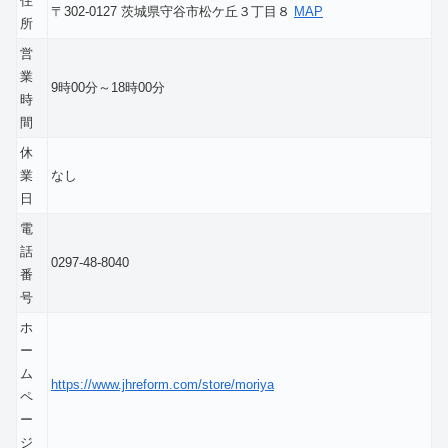
住
〒302-0127 茨城県守谷市松ケ丘３丁目８
MAP
所
営
業
9時00分～18時00分
時
間
休
業
なし
日
電
話
0297-48-8040
番
号
ホ
ー
ム
https://www.jhreform.com/store/moriya
ペ
ー
ジ