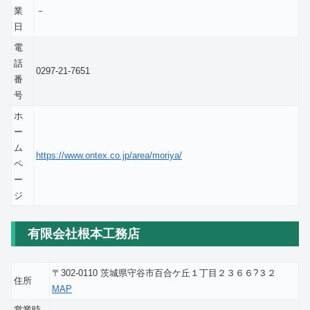
業
－
日
電
話
0297-21-7651
番
号
ホ
ー
ム
https://www.ontex.co.jp/area/moriya/
ペ
ー
ジ
有限会社根本工務店
〒302-0110 茨城県守谷市百合ケ丘１丁目２３６６?３２
住所
MAP
営業時