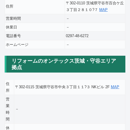
〒302-0110 茨城県守谷市百合ケ丘
住所
３丁目２８１０?７
MAP
営業時間
－
休業日
－
電話番号
0297-48-6272
ホームページ
－
リフォームのオンテックス茨城・守谷エリア
拠点
住
〒302-0115 茨城県守谷市中央３丁目１１?３ NKビル 2F
MAP
所
営
業
－
時
間
休