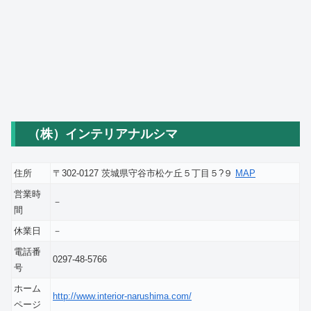
（株）インテリアナルシマ
住所
〒302-0127 茨城県守谷市松ケ丘５丁目５?９
MAP
営業時
－
間
休業日
－
電話番
0297-48-5766
号
ホーム
http://www.interior-narushima.com/
ページ