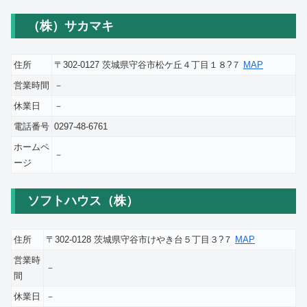
（株）サカマキ
住所
〒302-0127 茨城県守谷市松ケ丘４丁目１８?７
MAP
営業時間
－
休業日
－
電話番号
0297-48-6761
ホームペ
－
ージ
ソフトハウス（株）
住所
〒302-0128 茨城県守谷市けやき台５丁目３?７
MAP
営業時
－
間
休業日
－