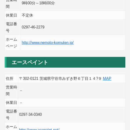
9時00分～18時00分
間
休業日
不定休
電話番
0297-46-2279
号
ホーム
http://www.nemoto-komuten.jp/
ページ
エースペイント
住所
〒302-0121 茨城県守谷市みずき野６丁目１４?９
MAP
営業時
－
間
休業日
－
電話番
0297-34-0340
号
ホーム
http://www.acepaint.net/