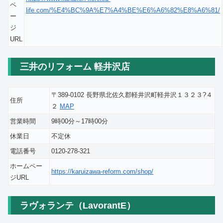
ペ
life.com/%E4%BC%9A%E7%A4%BE%E6%A6%82%E8%A6%81/
ー
ジ
URL
三井のリフォーム 軽井沢店
〒389-0102 長野県北佐久郡軽井沢町軽井沢１３２３?４
住所
２
MAP
営業時間
9時00分～17時00分
休業日
不定休
電話番号
0120-278-321
ホームペー
https://karuizawa-reform.com/shop/
ジURL
ラヴォランテ（LavorantE）