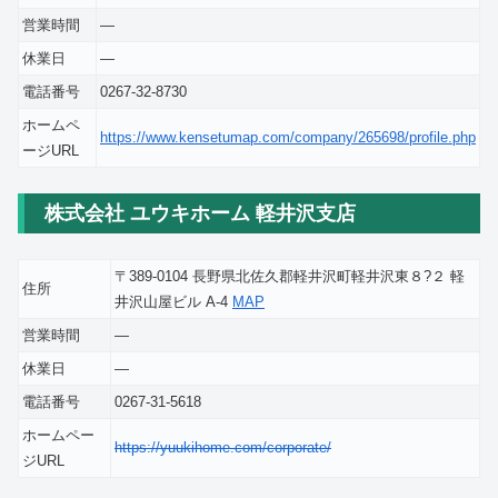
営業時間
―
休業日
―
電話番号
0267-32-8730
ホームペ
https://www.kensetumap.com/company/265698/profile.php
ージURL
株式会社 ユウキホーム 軽井沢支店
〒389-0104 長野県北佐久郡軽井沢町軽井沢東８?２ 軽
住所
井沢山屋ビル A-4
MAP
営業時間
―
休業日
―
電話番号
0267-31-5618
ホームペー
https://yuukihome.com/corporate/
ジURL