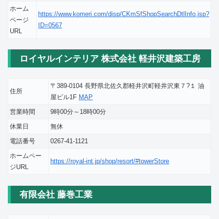
ホーム
https://www.komeri.com/disp/CKmSfShopSearchDtlInfo.jsp?
ページ
ID=0567
URL
ロイヤルインテリア 株式会社 軽井沢建築工房
〒389-0104 長野県北佐久郡軽井沢町軽井沢東７?１ 油
住所
屋ビル1F
MAP
営業時間
9時00分～18時00分
休業日
無休
電話番号
0267-41-1121
ホームペー
https://royal-int.jp/shop/resort/#towerStore
ジURL
有限会社 藤巻工業