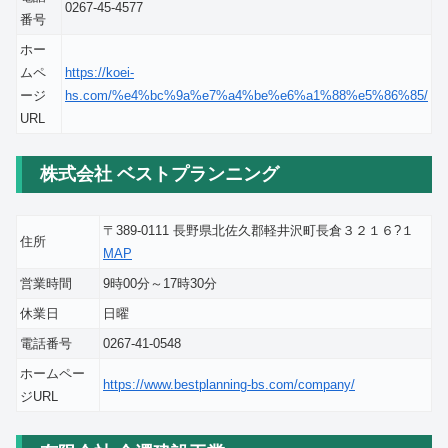
0267-45-4577
番号
ホー
ムペ
https://koei-
ージ
hs.com/%e4%bc%9a%e7%a4%be%e6%a1%88%e5%86%85/
URL
株式会社 ベストプランニング
〒389-0111 長野県北佐久郡軽井沢町長倉３２１６?１
住所
MAP
営業時間
9時00分～17時30分
休業日
日曜
電話番号
0267-41-0548
ホームペー
https://www.bestplanning-bs.com/company/
ジURL