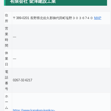
有限会社 金澤建設工業
住
〒389-0201 長野県北佐久郡御代田町塩野３０３６?４０
MAP
所
営
業
―
時
間
休
業
―
日
電
話
0267-32-6217
番
号
ホ
ー
ム
https://www.kanaken-kenkou-