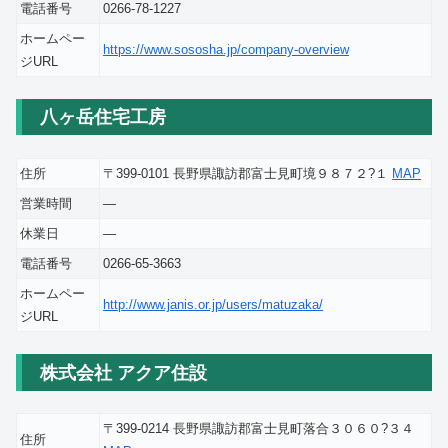
電話番号
0266-78-1227
ホームペー
https://www.sososha.jp/company-overview
ジURL
八ヶ岳住宅工房
住所
〒399-0101 長野県諏訪郡富士見町境９８７２?１
MAP
営業時間
―
休業日
―
電話番号
0266-65-3663
ホームペー
http://www.janis.or.jp/users/matuzaka/
ジURL
株式会社 アクア住設
〒399-0214 長野県諏訪郡富士見町落合３０６０?３４
住所