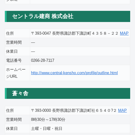
セントラル建商 株式会社
住所
〒393-0047 長野県諏訪郡下諏訪町４３５８－２２
MAP
営業時間
―
休業日
―
電話番号
0266-28-7117
ホームペー
http://www.central-kensho.com/profile/outline.html
ジURL
蒼々舎
住所
〒393-0000 長野県諏訪郡下諏訪町社６５４０?２
MAP
営業時間
8時30分～17時30分
休業日
土曜・日曜・祝日