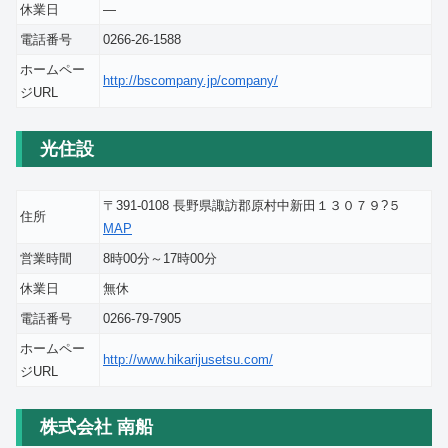
休業日
―
電話番号
0266-26-1588
ホームペー
http://bscompany.jp/company/
ジURL
光住設
〒391-0108 長野県諏訪郡原村中新田１３０７９?５
住所
MAP
営業時間
8時00分～17時00分
休業日
無休
電話番号
0266-79-7905
ホームペー
http://www.hikarijusetsu.com/
ジURL
株式会社 南船