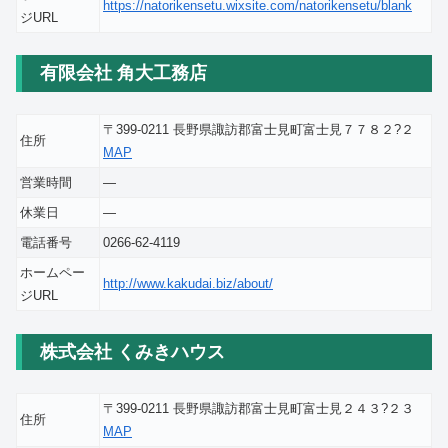
https://natorikensetu.wixsite.com/natorikensetu/blank
ジURL
有限会社 角大工務店
〒399-0211 長野県諏訪郡富士見町富士見７７８２?２
住所
MAP
営業時間
―
休業日
―
電話番号
0266-62-4119
ホームペー
http://www.kakudai.biz/about/
ジURL
株式会社 くみきハウス
〒399-0211 長野県諏訪郡富士見町富士見２４３?２３
住所
MAP