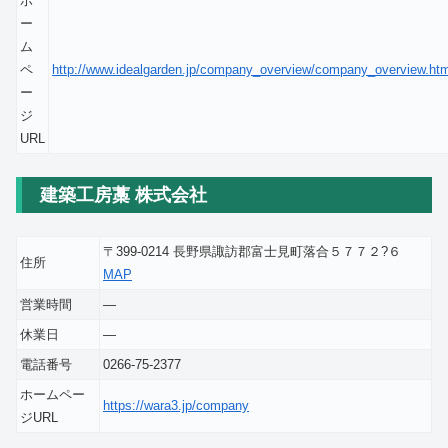
ホ
ー
ム
ペ
http://www.idealgarden.jp/company_overview/company_overview.ht
ー
ジ
URL
建築工房藁 株式会社
〒399-0214 長野県諏訪郡富士見町落合５７７２?６
住所
MAP
営業時間
―
休業日
―
電話番号
0266-75-2377
ホームペー
https://wara3.jp/company
ジURL