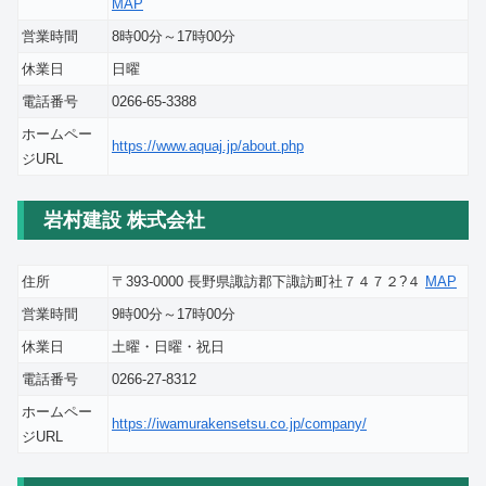
MAP
営業時間
8時00分～17時00分
休業日
日曜
電話番号
0266-65-3388
ホームペー
https://www.aquaj.jp/about.php
ジURL
岩村建設 株式会社
住所
〒393-0000 長野県諏訪郡下諏訪町社７４７２?４
MAP
営業時間
9時00分～17時00分
休業日
土曜・日曜・祝日
電話番号
0266-27-8312
ホームペー
https://iwamurakensetsu.co.jp/company/
ジURL