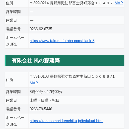
住所
〒399-0214 長野県諏訪郡富士見町落合１３４８７
MAP
営業時間
―
休業日
―
電話番号
0266-62-6735
ホームペー
https://www.takumi-futaba.com/blank-3
ジURL
有限会社 風の森建築
〒391-0108 長野県諏訪郡原村中新田１５０６６?１
住所
MAP
営業時間
8時00分～17時00分
休業日
土曜・日曜・祝日
電話番号
0266-79-5446
ホームペー
https://kazenomori-kenchiku.jp/iedukuri.html
ジURL