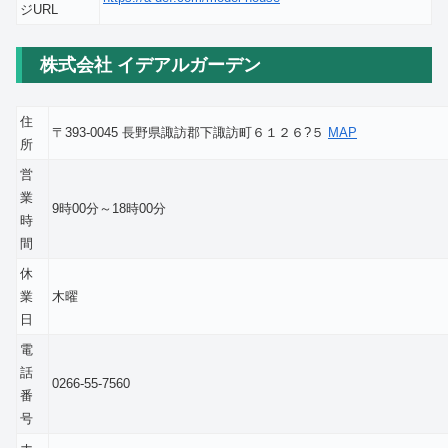
ジURL
株式会社 イデアルガーデン
住
〒393-0045 長野県諏訪郡下諏訪町６１２６?５
MAP
所
営
業
9時00分～18時00分
時
間
休
業
木曜
日
電
話
0266-55-7560
番
号