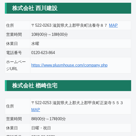
株式会社 西川建設
住所
〒522-0263 滋賀県犬上郡甲良町法養寺８７
MAP
営業時間
10時00分～18時00分
休業日
水曜
電話番号
0120-623-864
ホームペー
https://www.plusmhouse.com/company.php
ジURL
株式会社 楢崎住宅
〒522-0253 滋賀県犬上郡犬上郡甲良町正楽寺５５３
住所
MAP
営業時間
8時00分～17時00分
休業日
日曜・祝日