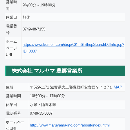
営業時
9時00分～19時00分
間
休業日
無休
電話番
0749-48-7155
号
ホーム
https://www.komeri.com/disp/CKmSfShopSearchDtlInfo.jsp?
ページ
ID=0837
URL
株式会社 マルヤマ 豊郷営業所
住所
〒529-1171 滋賀県犬上郡豊郷町安食西９７２?１
MAP
営業時間
10時00分～17時00分
休業日
水曜・隔週木曜
電話番号
0749-35-3007
ホームペー
http://www.maruyama-inc.com/about/index.html
ジURL