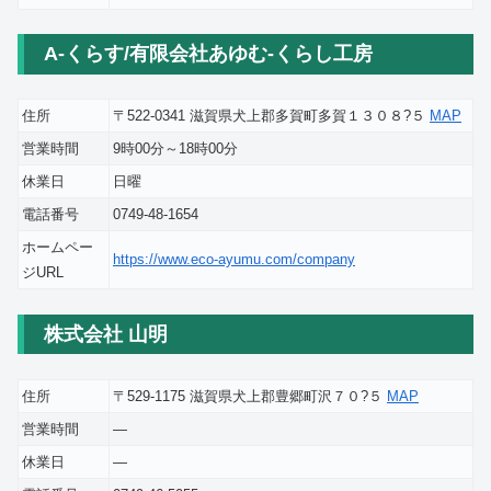
A-くらす/有限会社あゆむ‐くらし工房
住所
〒522-0341 滋賀県犬上郡多賀町多賀１３０８?５
MAP
営業時間
9時00分～18時00分
休業日
日曜
電話番号
0749-48-1654
ホームペー
https://www.eco-ayumu.com/company
ジURL
株式会社 山明
住所
〒529-1175 滋賀県犬上郡豊郷町沢７０?５
MAP
営業時間
―
休業日
―