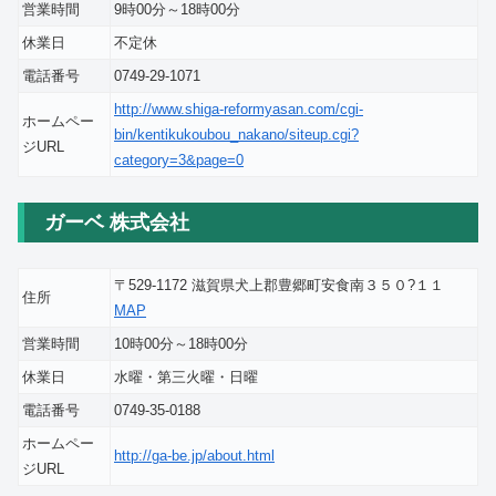
営業時間
9時00分～18時00分
休業日
不定休
電話番号
0749-29-1071
http://www.shiga-reformyasan.com/cgi-
ホームペー
bin/kentikukoubou_nakano/siteup.cgi?
ジURL
category=3&page=0
ガーベ 株式会社
〒529-1172 滋賀県犬上郡豊郷町安食南３５０?１１
住所
MAP
営業時間
10時00分～18時00分
休業日
水曜・第三火曜・日曜
電話番号
0749-35-0188
ホームペー
http://ga-be.jp/about.html
ジURL