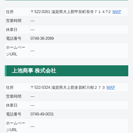
住所
〒522-0261 滋賀県犬上郡甲良町長寺７１４?２
MAP
営業時間
―
休業日
―
電話番号
0749-38-2089
ホームペー
―
ジURL
上池商事 株式会社
住所
〒522-0324 滋賀県犬上郡多賀町川相２７３
MAP
営業時間
―
休業日
―
電話番号
0749-49-0031
ホームペー
―
ジURL