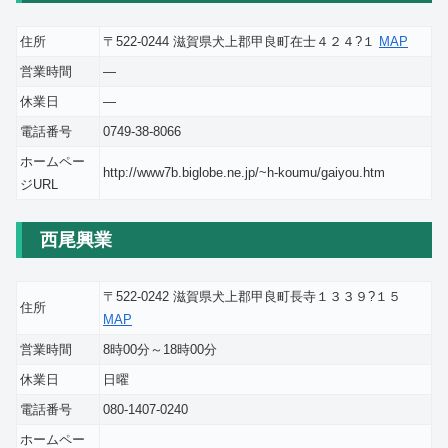
住所
〒522-0244 滋賀県犬上郡甲良町在士４２４?１
MAP
営業時間
―
休業日
―
電話番号
0749-38-8066
ホームペー
http://www7b.biglobe.ne.jp/~h-koumu/gaiyou.htm
ジURL
西尾興業
〒522-0242 滋賀県犬上郡甲良町長寺１３３９?１５
住所
MAP
営業時間
8時00分～18時00分
休業日
日曜
電話番号
080-1407-0240
ホームペー