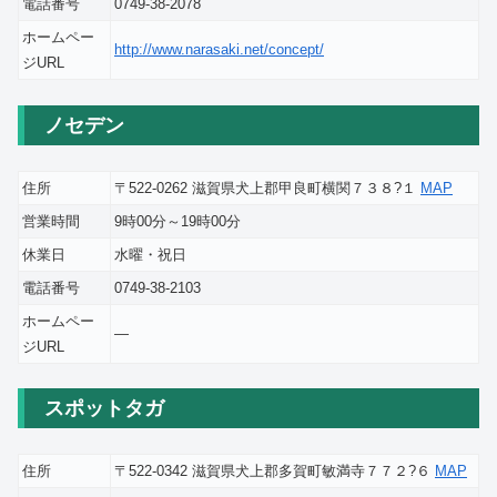
電話番号
0749-38-2078
ホームペー
http://www.narasaki.net/concept/
ジURL
ノセデン
住所
〒522-0262 滋賀県犬上郡甲良町横関７３８?１
MAP
営業時間
9時00分～19時00分
休業日
水曜・祝日
電話番号
0749-38-2103
ホームペー
―
ジURL
スポットタガ
住所
〒522-0342 滋賀県犬上郡多賀町敏満寺７７２?６
MAP