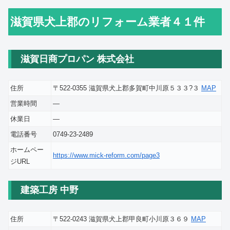
滋賀県犬上郡のリフォーム業者４１件
滋賀日商プロパン 株式会社
住所
〒522-0355 滋賀県犬上郡多賀町中川原５３３?３
MAP
営業時間
―
休業日
―
電話番号
0749-23-2489
ホームペー
https://www.mick-reform.com/page3
ジURL
建築工房 中野
住所
〒522-0243 滋賀県犬上郡甲良町小川原３６９
MAP