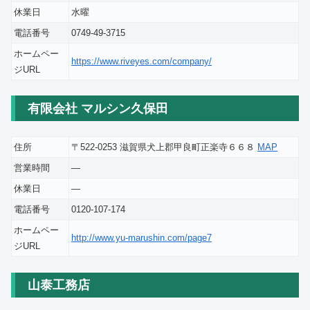
休業日
水曜
電話番号
0749-49-3715
ホームペー
https://www.riveyes.com/company/
ジURL
有限会社 マルシン久保田
住所
〒522-0253 滋賀県犬上郡甲良町正楽寺６６８
MAP
営業時間
―
休業日
―
電話番号
0120-107-174
ホームペー
http://www.yu-marushin.com/page7
ジURL
山泰工務店