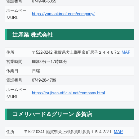
電話番号
0749-46-5055
ホームペー
https://yamaakiroof.com/company/
ジURL
辻産業 株式会社
住所
〒522-0242 滋賀県犬上郡甲良町尼子２４４６?２
MAP
営業時間
9時00分～17時00分
休業日
日曜
電話番号
0749-28-4789
ホームペー
https://tsujisan-official.net/company.html
ジURL
コメリハード＆グリーン 多賀店
住所
〒522-0341 滋賀県犬上郡多賀町多賀１５４３?１
MAP