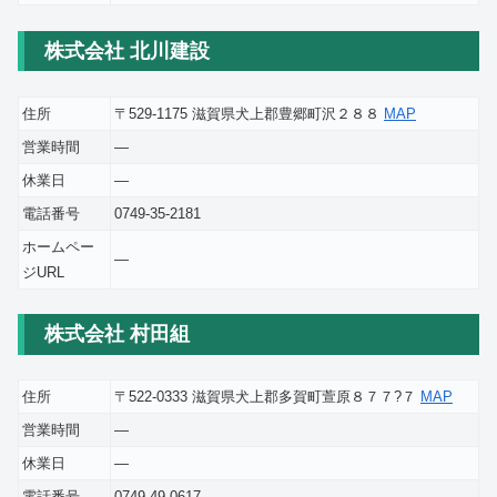
株式会社 北川建設
住所
〒529-1175 滋賀県犬上郡豊郷町沢２８８
MAP
営業時間
―
休業日
―
電話番号
0749-35-2181
ホームペー
―
ジURL
株式会社 村田組
住所
〒522-0333 滋賀県犬上郡多賀町萱原８７７?７
MAP
営業時間
―
休業日
―
電話番号
0749-49-0617