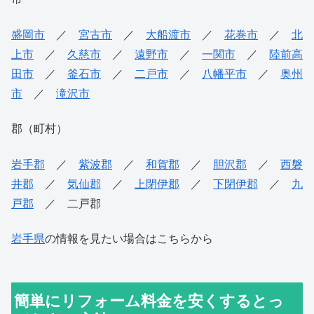
盛岡市
／
宮古市
／
大船渡市
／
花巻市
／
北
上市
／
久慈市
／
遠野市
／
一関市
／
陸前高
田市
／
釜石市
／
二戸市
／
八幡平市
／
奥州
市
／
滝沢市
郡（町村）
岩手郡
／
紫波郡
／
和賀郡
／
胆沢郡
／
西磐
井郡
／
気仙郡
／
上閉伊郡
／
下閉伊郡
／
九
戸郡
／ 二戸郡
岩手県
の情報を見たい場合はこちらから
簡単にリフォーム料金を安くするとっ