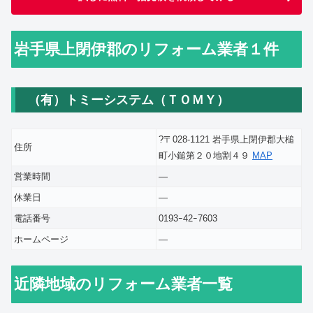
岩手県上閉伊郡のリフォーム業者１件
（有）トミーシステム（ＴＯＭＹ）
?〒028-1121 岩手県上閉伊郡大槌
住所
町小鎚第２０地割４９
MAP
営業時間
―
休業日
―
電話番号
0193ｰ42ｰ7603
ホームページ
―
近隣地域のリフォーム業者一覧