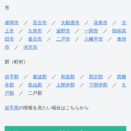
市
盛岡市
／
宮古市
／
大船渡市
／
花巻市
／
北
上市
／
久慈市
／
遠野市
／
一関市
／
陸前高
田市
／
釜石市
／
二戸市
／
八幡平市
／
奥州
市
／
滝沢市
郡（町村）
岩手郡
／
紫波郡
／
和賀郡
／
胆沢郡
／
西磐
井郡
／
気仙郡
／
上閉伊郡
／
下閉伊郡
／
九
戸郡
／ 二戸郡
岩手県
の情報を見たい場合はこちらから