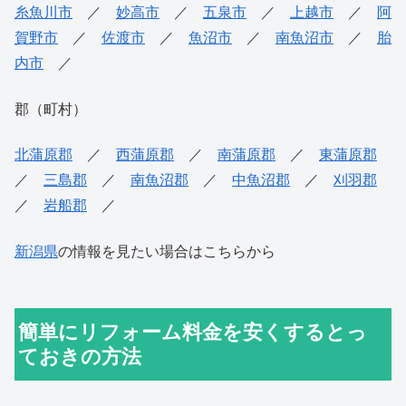
糸魚川市
／
妙高市
／
五泉市
／
上越市
／
阿
賀野市
／
佐渡市
／
魚沼市
／
南魚沼市
／
胎
内市
／
郡（町村）
北蒲原郡
／
西蒲原郡
／
南蒲原郡
／
東蒲原郡
／
三島郡
／
南魚沼郡
／
中魚沼郡
／
刈羽郡
／
岩船郡
／
新潟県
の情報を見たい場合はこちらから
簡単にリフォーム料金を安くするとっ
ておきの方法