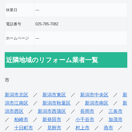
休業日
―
電話番号
025-785-7082
ホームページ
―
近隣地域のリフォーム業者一覧
市
新潟市北区
／
新潟市東区
／
新潟市中央区
／
新
潟市江南区
／
新潟市秋葉区
／
新潟市南区
／
新
潟市西区
／
新潟市西蒲区
／
長岡市
／
三条市
／
柏崎市
／
新発田市
／
小千谷市
／
加茂市
／
十日町市
／
見附市
／
村上市
／
燕市
／