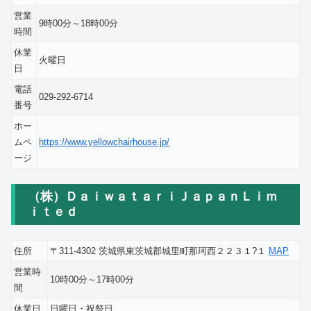
営業
9時00分～18時00分
時間
休業
火曜日
日
電話
029-292-6714
番号
ホー
ムペ
https://www.yellowchairhouse.jp/
ージ
（株）ＤａｉｗａｔａｒｉＪａｐａｎＬｉｍ
ｉｔｅｄ
住所
〒311-4302 茨城県東茨城郡城里町那珂西２２３１?１
MAP
営業時
10時00分～17時00分
間
休業日
日曜日・祝祭日