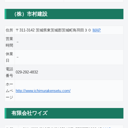
（株）市村建設
住所
〒311-3142 茨城県東茨城郡茨城町鳥羽田３０
MAP
営業
－
時間
休業
－
日
電話
029-292-4832
番号
ホー
ムペ
http://www.ichimurakensetu.com/
ージ
有限会社ワイズ