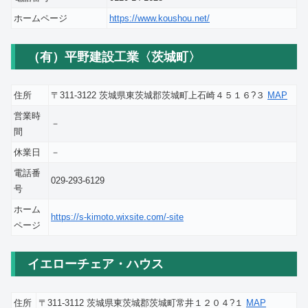
ホームページ
https://www.koushou.net/
（有）平野建設工業〈茨城町〉
住所
〒311-3122 茨城県東茨城郡茨城町上石崎４５１６?３
MAP
営業時
－
間
休業日
－
電話番
029-293-6129
号
ホーム
https://s-kimoto.wixsite.com/-site
ページ
イエローチェア・ハウス
住所
〒311-3112 茨城県東茨城郡茨城町常井１２０４?１
MAP