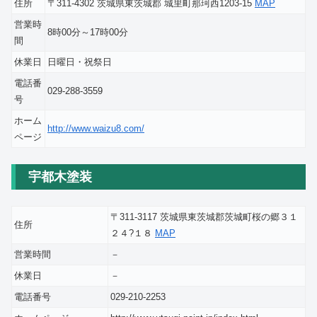
住所
〒311-4302 茨城県東茨城郡 城里町那珂西1203-15
MAP
営業時
8時00分～17時00分
間
休業日
日曜日・祝祭日
電話番
029-288-3559
号
ホーム
http://www.waizu8.com/
ページ
宇都木塗装
〒311-3117 茨城県東茨城郡茨城町桜の郷３１
住所
２４?１８
MAP
営業時間
－
休業日
－
電話番号
029-210-2253