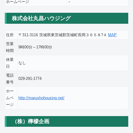
ホームページ
－
株式会社丸昌ハウジング
住所
〒311-3116 茨城県東茨城郡茨城町長岡３６５８?４
MAP
営業
9時00分～17時00分
時間
休業
なし
日
電話
029-291-1774
番号
ホー
ムペ
http://marushohousing.net/
ージ
（株）檸檬企画