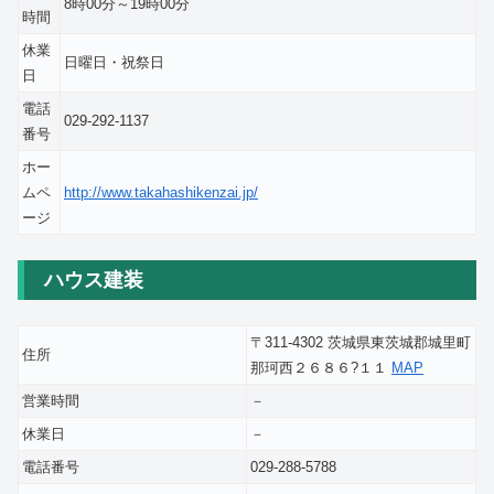
8時00分～19時00分
時間
休業
日曜日・祝祭日
日
電話
029-292-1137
番号
ホー
ムペ
http://www.takahashikenzai.jp/
ージ
ハウス建装
〒311-4302 茨城県東茨城郡城里町
住所
那珂西２６８６?１１
MAP
営業時間
－
休業日
－
電話番号
029-288-5788