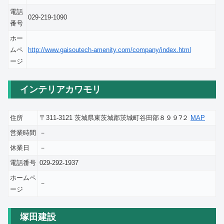
電話
029-219-1090
番号
ホー
ムペ
http://www.gaisoutech-amenity.com/company/index.html
ージ
インテリアカワモリ
住所
〒311-3121 茨城県東茨城郡茨城町谷田部８９９?２
MAP
営業時間
－
休業日
－
電話番号
029-292-1937
ホームペ
－
ージ
塚田建設