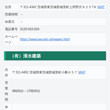
住所
〒311-4342 茨城県東茨城郡城里町上阿野沢８２５?８
MAP
営業時間
－
休業日
－
電話番号
0120-910-024
ホームペ
https://www.iwa-pen.jp/iwapen.html
ージ
（有）清水建築
住
〒311-4402 茨城県東茨城郡城里町小勝６５７
MAP
所
営
業
8時00分～17時00分
時
間
休