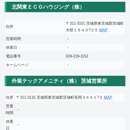
北関東ＥＣＯハウジング（株）
〒311-3151 茨城県東茨城郡茨城町
住所
木部１９４０?２５
MAP
営業時間
－
休業日
－
電話番号
029-219-1152
ホームページ
－
外装テックアメニティ（株） 茨城営業所
住所
〒311-3116 茨城県東茨城郡茨城町長岡３４４１?２
MAP
営業
－
時間
休業
－
日