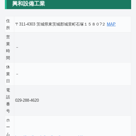
興和設備工業
住
〒311-4303 茨城県東茨城郡城里町石塚１５８０?２
MAP
所
営
業
－
時
間
休
業
－
日
電
話
029-288-4620
番
号
ホ
ー
ム