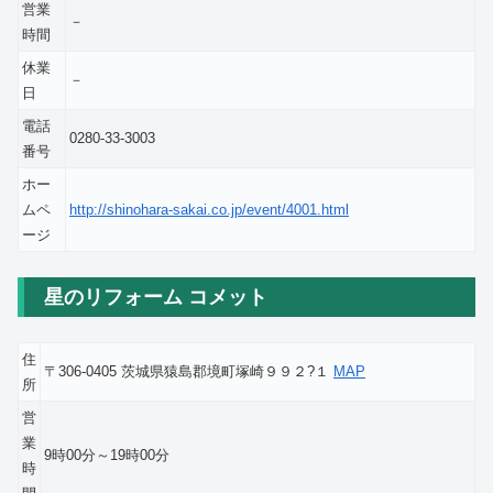
営業
－
時間
休業
－
日
電話
0280-33-3003
番号
ホー
ムペ
http://shinohara-sakai.co.jp/event/4001.html
ージ
星のリフォーム コメット
住
〒306-0405 茨城県猿島郡境町塚崎９９２?１
MAP
所
営
業
9時00分～19時00分
時