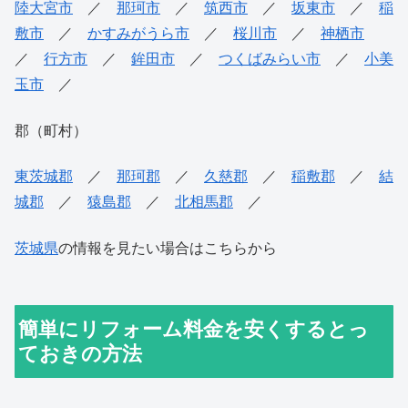
陸大宮市
／
那珂市
／
筑西市
／
坂東市
／
稲
敷市
／
かすみがうら市
／
桜川市
／
神栖市
／
行方市
／
鉾田市
／
つくばみらい市
／
小美
玉市
／
郡（町村）
東茨城郡
／
那珂郡
／
久慈郡
／
稲敷郡
／
結
城郡
／
猿島郡
／
北相馬郡
／
茨城県
の情報を見たい場合はこちらから
簡単にリフォーム料金を安くするとっ
ておきの方法