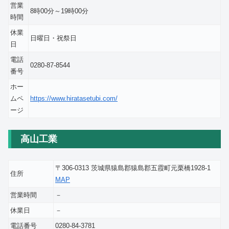
営業
8時00分～19時00分
時間
休業
日曜日・祝祭日
日
電話
0280-87-8544
番号
ホー
ムペ
https://www.hiratasetubi.com/
ージ
高山工業
〒306-0313 茨城県猿島郡猿島郡五霞町元栗橋1928-1
住所
MAP
営業時間
－
休業日
－
電話番号
0280-84-3781