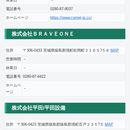
休業日
－
電話番号
0280-87-8037
ホームページ
https://www.comet-jp.cc/
株式会社ＢＲＡＶＥＯＮＥ
住所
〒306-0433 茨城県猿島郡境町松岡町２１６５?５６
MAP
営業時間
－
休業日
－
電話番号
0280-87-4422
ホームペ
－
ージ
株式会社平田/平田設備
住所
〒306-0423 茨城県猿島郡猿島郡境町百戸２３５?５
MAP