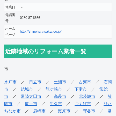
休業日
－
電話番
0280-87-6666
号
ホーム
http://shinohara-sakai.co.jp/
ページ
近隣地域のリフォーム業者一覧
市
水戸市
／
日立市
／
土浦市
／
古河市
／
石岡
市
／
結城市
／
龍ケ崎市
／
下妻市
／
常総
市
／
常陸太田市
／
高萩市
／
北茨城市
／
笠
間市
／
取手市
／
牛久市
／
つくば市
／
ひた
ちなか市
／
鹿嶋市
／
潮来市
／
守谷市
／
常