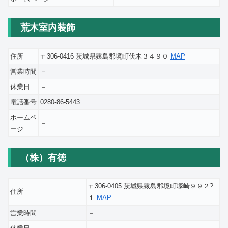
荒木室内装飾
住所
〒306-0416 茨城県猿島郡境町伏木３４９０
MAP
営業時間
－
休業日
－
電話番号
0280-86-5443
ホームペ
－
ージ
（株）有徳
〒306-0405 茨城県猿島郡境町塚崎９９２?
住所
１
MAP
営業時間
－