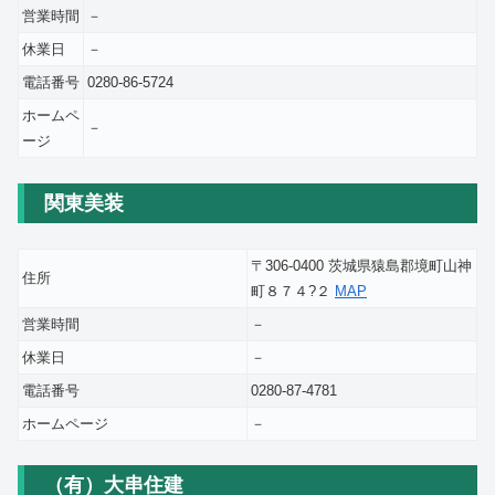
営業時間
－
休業日
－
電話番号
0280-86-5724
ホームペ
－
ージ
関東美装
〒306-0400 茨城県猿島郡境町山神
住所
町８７４?２
MAP
営業時間
－
休業日
－
電話番号
0280-87-4781
ホームページ
－
（有）大串住建