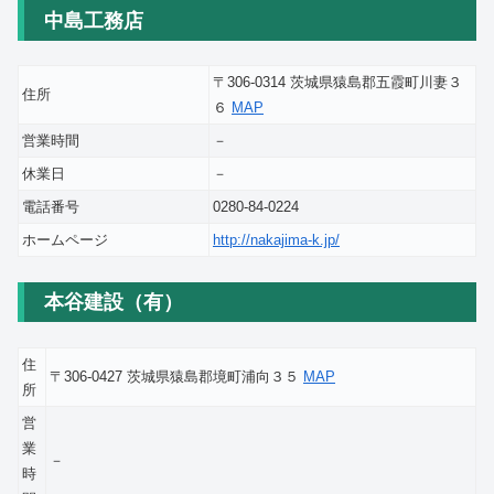
中島工務店
〒306-0314 茨城県猿島郡五霞町川妻３
住所
６
MAP
営業時間
－
休業日
－
電話番号
0280-84-0224
ホームページ
http://nakajima-k.jp/
本谷建設（有）
住
〒306-0427 茨城県猿島郡境町浦向３５
MAP
所
営
業
－
時