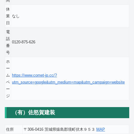
間
休
業
なし
日
電
話
0120-875-626
番
号
ホ
ー
ム
https://www.comet-jp.cc/?
ペ
utm_source=google&utm_medium=map&utm_campaign=website
ー
ジ
（有）佐怒賀建装
住所
〒306-0416 茨城県猿島郡境町伏木９５３
MAP