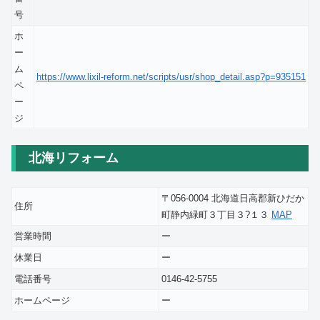
号
ホ
ー
ム
https://www.lixil-reform.net/scripts/usr/shop_detail.asp?p=935151
ペ
ー
ジ
北海リフォーム
〒056-0004 北海道日高郡新ひだか
住所
町静内緑町３丁目３?１３
MAP
営業時間
ー
休業日
ー
電話番号
0146-42-5755
ホームページ
ー