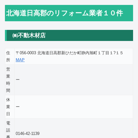
北海道日高郡のリフォーム業者１０件
㈱不動木材店
住
〒056-0003 北海道日高郡新ひだか町静内旭町１丁目１?１５
所
MAP
営
業
ー
時
間
休
業
ー
日
電
話
0146-42-1139
番