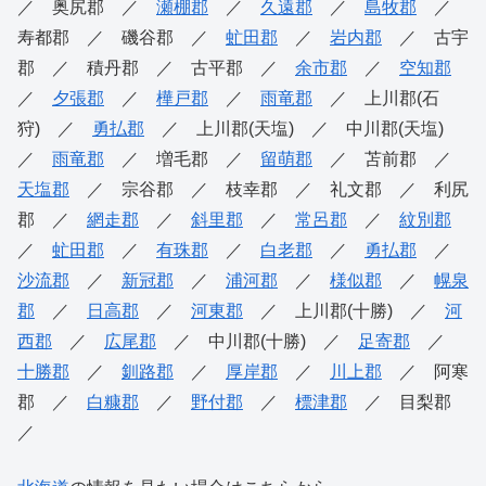
／ 奥尻郡 ／
瀬棚郡
／
久遠郡
／
島牧郡
／
寿都郡 ／ 磯谷郡 ／
虻田郡
／
岩内郡
／ 古宇
郡 ／ 積丹郡 ／ 古平郡 ／
余市郡
／
空知郡
／
夕張郡
／
樺戸郡
／
雨竜郡
／ 上川郡(石
狩) ／
勇払郡
／ 上川郡(天塩) ／ 中川郡(天塩)
／
雨竜郡
／ 増毛郡 ／
留萌郡
／ 苫前郡 ／
天塩郡
／ 宗谷郡 ／ 枝幸郡 ／ 礼文郡 ／ 利尻
郡 ／
網走郡
／
斜里郡
／
常呂郡
／
紋別郡
／
虻田郡
／
有珠郡
／
白老郡
／
勇払郡
／
沙流郡
／
新冠郡
／
浦河郡
／
様似郡
／
幌泉
郡
／
日高郡
／
河東郡
／ 上川郡(十勝) ／
河
西郡
／
広尾郡
／ 中川郡(十勝) ／
足寄郡
／
十勝郡
／
釧路郡
／
厚岸郡
／
川上郡
／ 阿寒
郡 ／
白糠郡
／
野付郡
／
標津郡
／ 目梨郡
／