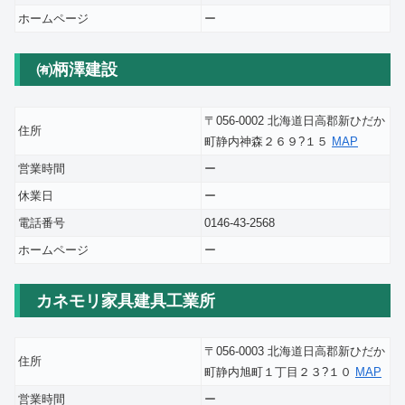
ホームページ
ー
㈲柄澤建設
〒056-0002 北海道日高郡新ひだか
住所
町静内神森２６９?１５
MAP
営業時間
ー
休業日
ー
電話番号
0146-43-2568
ホームページ
ー
カネモリ家具建具工業所
〒056-0003 北海道日高郡新ひだか
住所
町静内旭町１丁目２３?１０
MAP
営業時間
ー