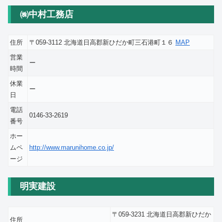
㈱中村工務店
住所
〒059-3112 北海道日高郡新ひだか町三石港町１６
MAP
営業
ー
時間
休業
ー
日
電話
0146-33-2619
番号
ホー
ムペ
http://www.marunihome.co.jp/
ージ
明実建設
〒059-3231 北海道日高郡新ひだか
住所