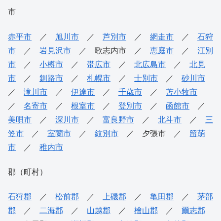
市
赤平市
／
旭川市
／
芦別市
／
網走市
／
石狩
市
／
岩見沢市
／ 歌志内市 ／
恵庭市
／
江別
市
／
小樽市
／
帯広市
／
北広島市
／
北見
市
／
釧路市
／
札幌市
／
士別市
／
砂川市
／
滝川市
／
伊達市
／
千歳市
／
苫小牧市
／
名寄市
／
根室市
／
登別市
／
函館市
／
美唄市
／
深川市
／
富良野市
／
北斗市
／
三
笠市
／
室蘭市
／
紋別市
／ 夕張市 ／
留萌
市
／
稚内市
郡（町村）
石狩郡
／
松前郡
／
上磯郡
／
亀田郡
／
茅部
郡
／
二海郡
／
山越郡
／
檜山郡
／
爾志郡