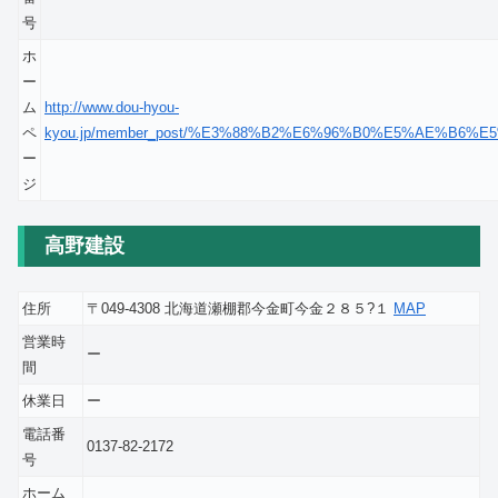
号
ホ
ー
ム
http://www.dou-hyou-
ペ
kyou.jp/member_post/%E3%88%B2%E6%96%B0%E5%AE%B6
ー
ジ
高野建設
住所
〒049-4308 北海道瀬棚郡今金町今金２８５?１
MAP
営業時
ー
間
休業日
ー
電話番
0137-82-2172
号
ホーム