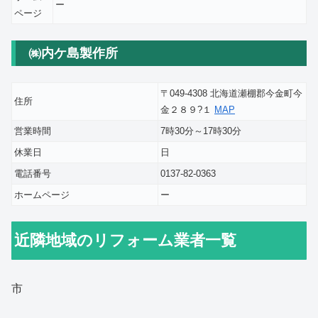
ー
ページ
㈱内ケ島製作所
〒049-4308 北海道瀬棚郡今金町今
住所
金２８９?１
MAP
営業時間
7時30分～17時30分
休業日
日
電話番号
0137-82-0363
ホームページ
ー
近隣地域のリフォーム業者一覧
市