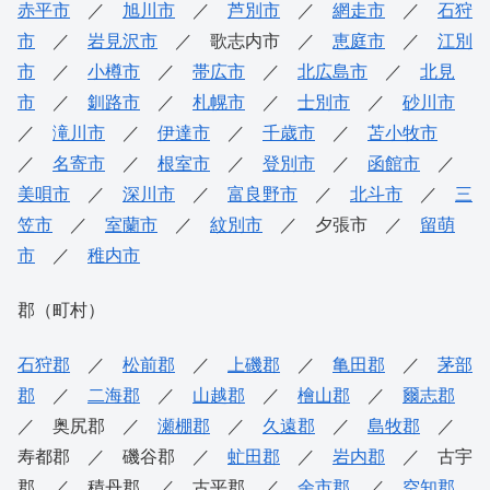
赤平市
／
旭川市
／
芦別市
／
網走市
／
石狩
市
／
岩見沢市
／ 歌志内市 ／
恵庭市
／
江別
市
／
小樽市
／
帯広市
／
北広島市
／
北見
市
／
釧路市
／
札幌市
／
士別市
／
砂川市
／
滝川市
／
伊達市
／
千歳市
／
苫小牧市
／
名寄市
／
根室市
／
登別市
／
函館市
／
美唄市
／
深川市
／
富良野市
／
北斗市
／
三
笠市
／
室蘭市
／
紋別市
／ 夕張市 ／
留萌
市
／
稚内市
郡（町村）
石狩郡
／
松前郡
／
上磯郡
／
亀田郡
／
茅部
郡
／
二海郡
／
山越郡
／
檜山郡
／
爾志郡
／ 奥尻郡 ／
瀬棚郡
／
久遠郡
／
島牧郡
／
寿都郡 ／ 磯谷郡 ／
虻田郡
／
岩内郡
／ 古宇
郡 ／ 積丹郡 ／ 古平郡 ／
余市郡
／
空知郡