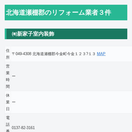
北海道瀬棚郡のリフォーム業者３件
㈲新家子室内装飾
住
〒049-4308 北海道瀬棚郡今金町今金１２３?１３
MAP
所
営
業
ー
時
間
休
業
ー
日
電
話
0137-82-3161
番