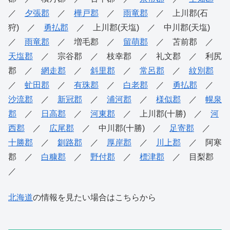
／
夕張郡
／
樺戸郡
／
雨竜郡
／ 上川郡(石
狩) ／
勇払郡
／ 上川郡(天塩) ／ 中川郡(天塩)
／
雨竜郡
／ 増毛郡 ／
留萌郡
／ 苫前郡 ／
天塩郡
／ 宗谷郡 ／ 枝幸郡 ／ 礼文郡 ／ 利尻
郡 ／
網走郡
／
斜里郡
／
常呂郡
／
紋別郡
／
虻田郡
／
有珠郡
／
白老郡
／
勇払郡
／
沙流郡
／
新冠郡
／
浦河郡
／
様似郡
／
幌泉
郡
／
日高郡
／
河東郡
／ 上川郡(十勝) ／
河
西郡
／
広尾郡
／ 中川郡(十勝) ／
足寄郡
／
十勝郡
／
釧路郡
／
厚岸郡
／
川上郡
／ 阿寒
郡 ／
白糠郡
／
野付郡
／
標津郡
／ 目梨郡
／
北海道
の情報を見たい場合はこちらから