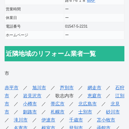
路６?６１８
MAP
営業時間
ー
休業日
ー
電話番号
01547-5-2231
ホームページ
ー
近隣地域のリフォーム業者一覧
市
赤平市
／
旭川市
／
芦別市
／
網走市
／
石狩
市
／
岩見沢市
／ 歌志内市 ／
恵庭市
／
江別
市
／
小樽市
／
帯広市
／
北広島市
／
北見
市
／
釧路市
／
札幌市
／
士別市
／
砂川市
／
滝川市
／
伊達市
／
千歳市
／
苫小牧市
／
名寄市
／
根室市
／
登別市
／
函館市
／