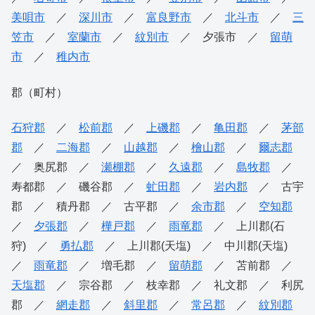
美唄市
／
深川市
／
富良野市
／
北斗市
／
三
笠市
／
室蘭市
／
紋別市
／ 夕張市 ／
留萌
市
／
稚内市
郡（町村）
石狩郡
／
松前郡
／
上磯郡
／
亀田郡
／
茅部
郡
／
二海郡
／
山越郡
／
檜山郡
／
爾志郡
／ 奥尻郡 ／
瀬棚郡
／
久遠郡
／
島牧郡
／
寿都郡 ／ 磯谷郡 ／
虻田郡
／
岩内郡
／ 古宇
郡 ／ 積丹郡 ／ 古平郡 ／
余市郡
／
空知郡
／
夕張郡
／
樺戸郡
／
雨竜郡
／ 上川郡(石
狩) ／
勇払郡
／ 上川郡(天塩) ／ 中川郡(天塩)
／
雨竜郡
／ 増毛郡 ／
留萌郡
／ 苫前郡 ／
天塩郡
／ 宗谷郡 ／ 枝幸郡 ／ 礼文郡 ／ 利尻
郡 ／
網走郡
／
斜里郡
／
常呂郡
／
紋別郡