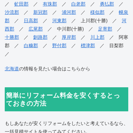
／
虻田郡
／
有珠郡
／
白老郡
／
勇払郡
／
沙流郡
／
新冠郡
／
浦河郡
／
様似郡
／
幌泉
郡
／
日高郡
／
河東郡
／ 上川郡(十勝) ／
河
西郡
／
広尾郡
／ 中川郡(十勝) ／
足寄郡
／
十勝郡
／
釧路郡
／
厚岸郡
／
川上郡
／ 阿寒
郡 ／
白糠郡
／
野付郡
／
標津郡
／ 目梨郡
／
北海道
の情報を見たい場合はこちらから
簡単にリフォーム料金を安くするとっ
ておきの方法
もしあなたが安くリフォームをしたいと考えているなら、
一括見積サイトを使ってみてください。